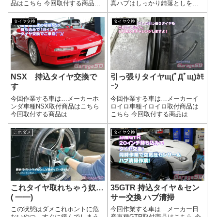
品はこちら 今回取付する商品
真ハブはしっかり錆落としをす
は…215/45ZR17 PROXES
ると、ここまでキレイになりま
sport作業写真ハブボルト破損し
す。ホイールも錆を落としま
タイヤ交換
タイヤ交換
ているので交換ですね(^^)/タイヤ
す。これでホイール取り付け時
交換の工賃は？下記リンクで工
にセンターが出やすくなって、
賃検索できます(^...
扁平ベリの軽減や燃費向上につ
ながります。タイヤ...
NSX 持込タイヤ交換で
引っ張りタイヤщ(ﾟДﾟщ)ｶﾓ
す
ｰﾝ
今回作業する車は…メーカーホ
今回作業する車は…メーカーイ
ンダ車種NSX取付商品はこちら
ロイロ車種イロイロ取付商品は
今回取付する商品は…
こちら 今回取付する商品は…
NT555G2 265/35R18作業写真
265/35ZR18 ナンカンタイヤで
NSXの価格もかなり高騰してい
す作業写真空気が漏れない状態
これダメ
タイヤ交換
ます。タイヤの劣化で事故らな
まで持っていくのが大変です。
いように交換してくださいね( ﾟ
ここまで来れば、空気圧をあげ
Дﾟ)タイヤ交換の工賃は？下...
ていってビードがしっかり上げ
ます。...
これタイヤ取れちゃう奴…
35GTR 持込タイヤ＆セン
( 一一)
サー交換 ハブ清掃
この状態はダメこれホントに危
今回作業する車は…メーカー日
ないやつ…すぐに緩んでしまう
産車種GTR取付商品はこちら 今