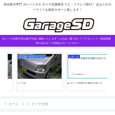
持込取付専門 ガレージＳＤ タイヤ交換格安 ナビ・ドラレコ取付！ あなたのカ
ーライフを格安サポート致します！
ガレージSD取手店は取手市稲に移転いたします！ふれあい通り沿いアジアカントリー俱楽部隣
持ち込みタイヤ交換はガレージＳＤへ
日記食べ歩きなどなど
お知らせ
外
ヒドイ話
🚗 ガレージSD取手店 移転のお知らせ
90
事！
ホーム
タイヤ交換