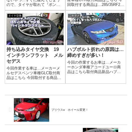
ので、タイヤが取れて『ポンポ
回取付する商品は…285/35RF20
ーンッ』って飛んでっちゃうや
と 255/40作業写真タイヤ交換と
つです( 一一)車種情報メーカー
同時作業で空気圧センサーを新
タイヤ交換
これダメ
車種型式症状としてはハブリン
調します。当店では空気圧セン
グとスペーサーが重なってしま
サーが装着されているお車は追
ってセンターが出ていない状態
加工賃がかかります。...
でホイールが...
持ち込みタイヤ交換 19
ハブボルト折れの原因は…
インチランフラット メル
締めすぎが多い！
セデス
今回の作業するお車は…メーカ
ーホンダ車種アコードユーロ商
今回作業する車は…メーカーメ
品はこちら取付商品新品ハブボ
ルセデスベンツ車種GLC取付商
ルト 純正品ですハブボルトは
品はこちら 今回取付する商品
部品屋さんに在庫がある事が多
は…PIRELLI 235/55R19 ランフ
いので、大体は即日作業できま
ラット作業写真ちっちゃそうに
す車のハブボルトが折れる主な
見えますが、19インチです。ラ
原因1. 過大トルク（締めすぎ）
ンフラットはとても固いので、
最も多い原因...
リムを傷つけないように...
プリウスα ホイール変更！