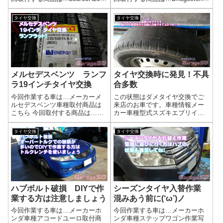
ランフラット作業写真空気圧セ
POTENZA Adrenalin RE004
ンサー付きバルブの新調とハブ
165/55R15メーカー希望小売価
タイヤ交換
タイヤ交換
の錆取清掃も同時に行いました
格 17160円 って…作業写真昔
(^^)/持ち込みタイヤ交換、地域最
の復刻ホイールがいい感...
安値に挑戦！プロの技術...
メルセデスベンツ ランフ
タイヤ交換時に発見！不具
ラ19インチタイヤ交換
合多数
今回作業する車は…メーカーメ
この状態はダメタイヤ交換でご
ルセデスベンツ車種取付商品は
来店のお車です。車種情報メー
こちら 今回取付する商品は…
カー車種型式スズキエブリイ他
PIRELLI 235/55R19 RUN FLAT
にもタイヤがツルツルすぎるの
ランフラット古くないランフラ
もアレですけど…こっちもダメ
タイヤ交換
タイヤ交換
ットならそこまで難しくないで
です！もういつ割れてもおかし
す(/ω＼)古いと大変です((+_+))作
くないので、早く交換しましょ
業写...
う！他にも…他にもいっぱいダ
メな箇所が…(-...
ハブボルト破損 DIYで作
シーズンタイヤ入替作業
業する方は注意しましょう
混みあう前に(‘ω’)ノ
今回作業する車は…メーカーホ
今回作業する車は…メーカーホ
ンダ車種アコードユーロ取付商
ンダ車種ステップワゴン作業写