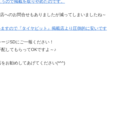
まうので掲載を取りやめたのです。
当店へのお問合せもありましたが減ってしまいましたね～
ていますので『タイヤピット』掲載店より圧倒的に安いです
ージSDにご一報ください！
配してもらってOKですよ～♪
お勧めしてあげてください(*^^)