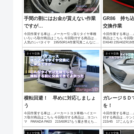
手間の割にはお金が貰えない作業
GR86 持ち
ですが…
交換作業
今回作業する車は…メーカー引っ張りタイヤ車種
今回作業する車は…メ
いろいろ取付商品はこちら 今回取付する商品は…
商品はこちら 今回取付
人気のシバタイヤ 195/50R14作業写真こんなに隙
DX640 235/40
間があったら空気はそりゃ入りませんｗ引っ張り
タイヤ交換いくらで
タイヤは手間と時間がかかる割にはお金が貰えな
すが、持ち込みでも直
タイヤ交換
タイヤ交換
い作業で...
横転回避！ 早めに対応しましょ
ガレージＳＤ
う
を！
今回作業する車は…メーカートヨタ車種ハイエー
今回作業する車は…
ス取付商品はこちら 今回取付する商品は…ヨコハ
付する商品は…ケ
マ PARADA PA03 215/60R17もう履き替えちゃ
215/45 17こん
ってますが…ホワイトレターは映えますね( ﾟДﾟ)作
タイヤは使ってはダ
業写真交換前のタイヤですが、サイドに...
に交換する時にはバ
タイヤ交換
タイヤ交換