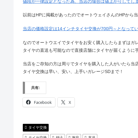
値段が一律設定となった為、当店の場合は値上がりしてし
以前はHPに掲載があったのでオートウェイさんのHPから
当店の価格設定は14インチタイヤ交換が700円～となっ
なのでオートウエイでタイヤをお安く購入したらまずはガレ
タイヤの直送も可能なので直接店舗にタイヤが届くように手
当店をご存知の方は周りでタイヤを購入した人がいたら当店を
タイヤ交換は早い、安い、上手いガレージSDまで！
共有:
Facebook
X
タイヤ交換
タイヤ交換
持込
激安
直送