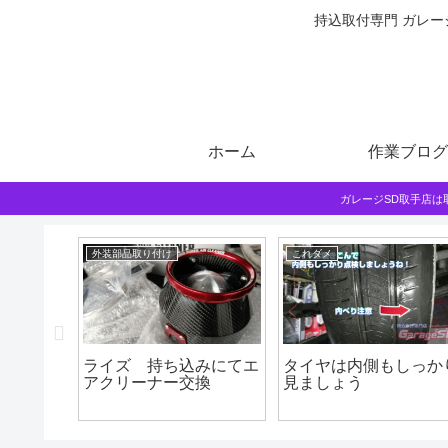
持込取付専門 ガレー
ホーム
作業ブログ
ガレージSD取手店
外装部品取り付け
これダメ
RS マ
ライズ 持ち込みにてエ
タイヤは内側もしっか
変バルブ
アクリーナー交換
見ましょう