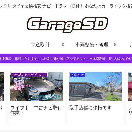
ジＳＤ タイヤ交換格安 ナビ・ドラレコ取付！ あなたのカーライフを
持込取付
車両整備・修理
は取手市稲に移転いたします！ふれあい通り沿いアジアカントリー俱楽部隣 持ち込みタイヤ
持ち込みカーナビ・ETCなど
お知らせ
り
スイフト 中古ナビ取付
取手店稲に移転です
作業～