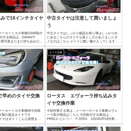
込みで18インチタイヤ
中古タイヤは注意して買いましょ
う
ーカートヨタ車種GR86取付
中古タイヤはしっかり確認を残り溝はしっかりめ
する商品は…DAVANTI
にあるこちらのタイヤも落とし穴がありましたダ
ZR18作業写真まだまだ持ち込みだと
メなのはこちら ビードに酷い傷が入っています。
すか？ってお問合せがありま
少し古くなるとタイヤは固くなるので、手組やビ
送でも工賃は一緒で...
ードクリームの塗り忘れなどで簡単にこういった
タイヤ交換
破損につながります...
で早めのタイヤ交換
ロータス エヴォーラ持ち込みタ
イヤ交換作業
メーカートヨタ車種86今回取
今回作業する車は…メーカーロータス車種エヴォ
ンダ製の新品タイヤです
ーラ取付商品はこちら 今回取付する商品は…
なタイヤはダメ！こんな状態まで
PIRELLI ピレリ― P ZERO 225/40ZR18作業写
メです！作業写真新品タイヤ
真希少車が来るとテンションが上がりますね( ﾟДﾟ)
ルブ交換も一緒にしましょう
タイヤ交換の工賃は？下記リンクで工賃...
これダメ