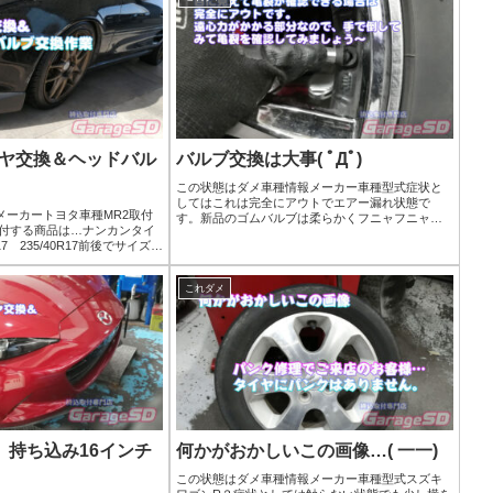
イヤ交換＆ヘッドバル
バルブ交換は大事( ﾟДﾟ)
この状態はダメ車種情報メーカー車種型式症状と
してはこれは完全にアウトでエアー漏れ状態で
メーカートヨタ車種MR2取付
す。新品のゴムバルブは柔らかくフニャフニャの
取付する商品は…ナンカンタイ
状態です。劣化すると硬くなるので、硬くなった
R17 235/40R17前後でサイズが
ら交換時期です。対策は新品タイヤを交換する時
付けましょうね(^^)/作業写真
にはセットで交換がおす...
いただきま...
これダメ
 持ち込み16インチ
何かがおかしいこの画像…( 一一)
この状態はダメ車種情報メーカー車種型式スズキ