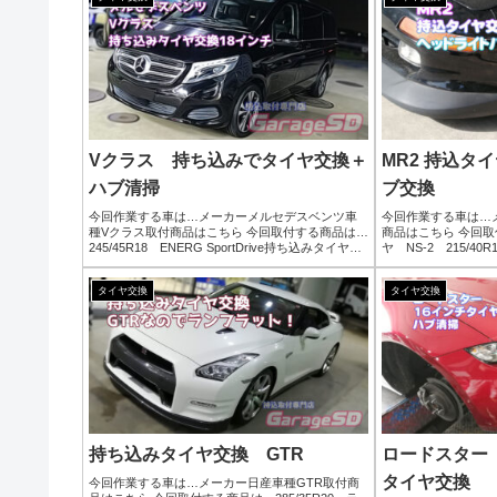
ね。持ち込みタ...
Vクラス 持ち込みでタイヤ交換＋
MR2 持込タ
ハブ清掃
ブ交換
今回作業する車は…メーカーメルセデスベンツ車
今回作業する車は…
種Vクラス取付商品はこちら 今回取付する商品は…
商品はこちら 今回
245/45R18 ENERG SportDrive持ち込みタイヤ交
ヤ NS-2 215/40
換作業写真ハブ清掃でバッチリ錆取しました('ω')ノ
違うので注意して取り
持ち込みタイヤ交換、地域最安...
ハブ清掃作業をご依頼
タイヤ交換
タイヤ交換
持ち込みタイヤ交換 GTR
ロードスター
タイヤ交換
今回作業する車は…メーカー日産車種GTR取付商