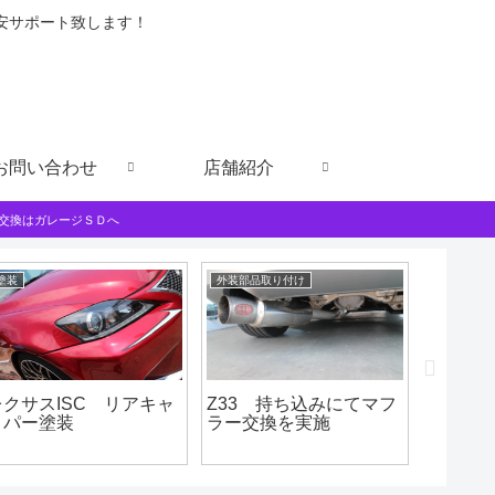
格安サポート致します！
お問い合わせ
店舗紹介
交換はガレージＳＤへ
塗装
外装部品取り付け
持込取付
レクサスISC リアキャ
Z33 持ち込みにてマフ
ムーヴ
リパー塗装
ラー交換を実施
込みに
付