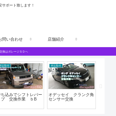
格安サポート致します！
お問い合わせ
店舗紹介
交換はガレージＳＤへ
持込取付
持込取付
外装部品取
持ち込みでシフトレバー
オデッセイ クランク角
プリウ
ノブ 交換作業 ｂB
センサー交換
交換