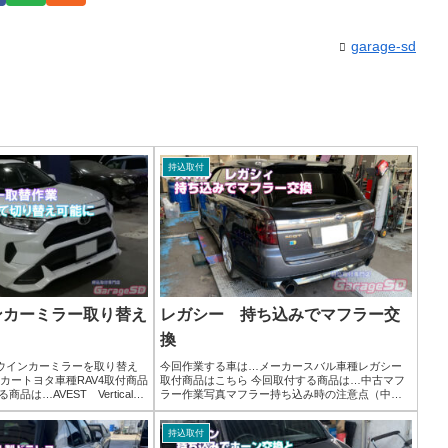
garage-sd
持込取付
ンカーミラー取り替え
レガシー 持ち込みでマフラー交
換
ウインカーミラーを取り替え
今回作業する車は…メーカースバル車種レガシー
メーカートヨタ車種RAV4取付商品
取付商品はこちら 今回取付する商品は…中古マフ
品は…AVEST Vertical
ラー作業写真マフラー持ち込み時の注意点（中
シャルウインカーレンズ作業写真
古）部品は揃っているかガスケットはあるか自分
換は、ドア...
の車との適合は取れているか曲がりや排気漏れの
持込取付
履歴は無いかこのくら...