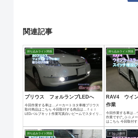
関連記事
持ち込みライト関係
持ち込みライト関係
プリウス フォルランプLEDへ
RAV4 ウイ
作業
今回作業する車は…メーカートヨタ車種プリウス
取付商品はこちら 今回取付する商品は…ｆｃｌ
今回作業する車は…
LEDバルブキット作業写真白いビームでスタイリッ
作業です(^_-)-☆
シュ＆明るく見やすくなりました('ω')ノ作業完了フ
はこちら 今回取付する商
ォグランプ取り付け作業はガレージＳＤにお任せ
Arrow シーケン
くださ...
ウインカーレンズの交
持ち込みライト関係
ドラレコ取付