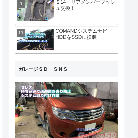
Ｓ14 リアメンバーブッシ
ュ交換！
COMANDシステムナビ
HDDをSSDに換装
ガレージＳＤ ＳＮＳ