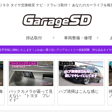
ジＳＤ タイヤ交換格安 ナビ・ドラレコ取付！ あなたのカーライフを
持込取付
車両整備・修理
は取手市稲に移転いたします！ふれあい通り沿いアジアカントリー俱楽部隣 持ち込みタイヤ
コーティングケミカル
タイヤ交換
換
バックカメラが曇って見
ハブ清掃はこんな感じ
えない ”トヨタ ブレ
イド”