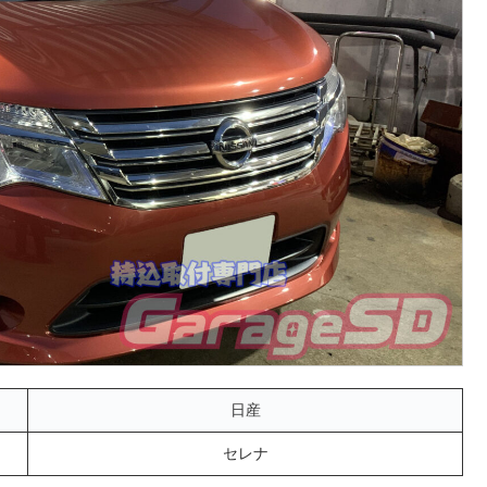
日産
セレナ