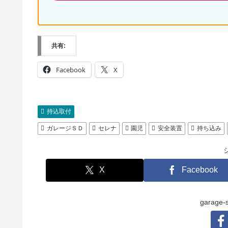
共有:
Facebook
X
持込取付
ガレージＳＤ
セレナ
園児
安全装置
持ち込み
X
Facebook
garag