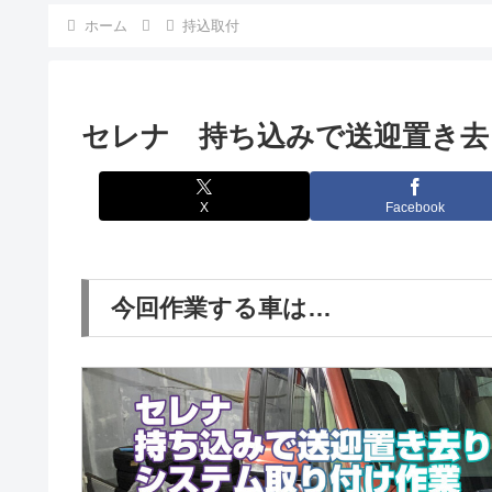
ホーム
持込取付
セレナ 持ち込みで送迎置き去
X
Facebook
今回作業する車は…