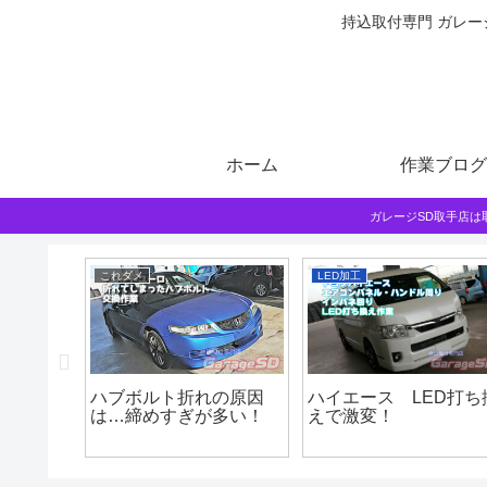
持込取付専門 ガレー
ホーム
作業ブログ
ガレージSD取手店
これダメ
LED加工
、気にな
ハブボルト折れの原因
ハイエース LED打ち
は…締めすぎが多い！
えで激変！