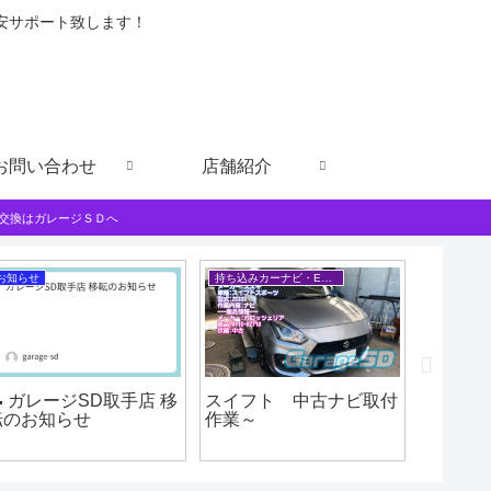
格安サポート致します！
お問い合わせ
店舗紹介
交換はガレージＳＤへ
お知らせ
持ち込みカーナビ・ETCなど
ワコーズ
 ガレージSD取手店 移
スイフト 中古ナビ取付
三菱ふ
転のお知らせ
作業～
ー デ