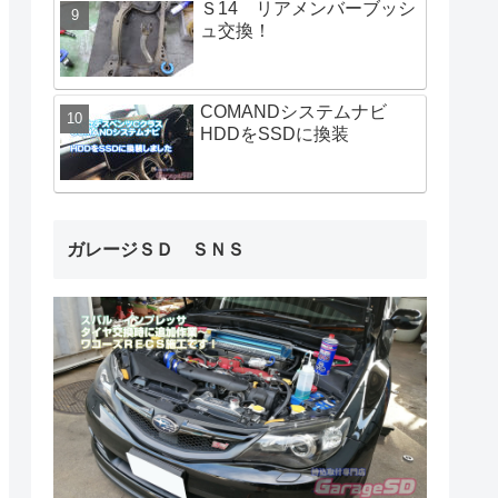
Ｓ14 リアメンバーブッシ
ュ交換！
COMANDシステムナビ
HDDをSSDに換装
ガレージＳＤ ＳＮＳ