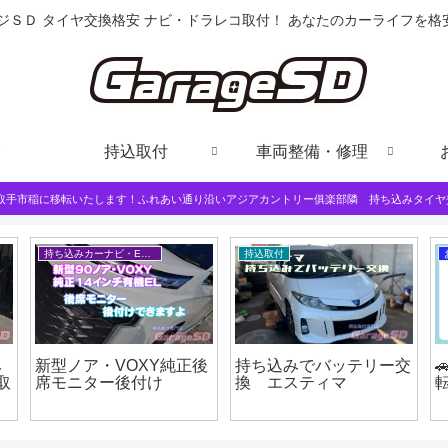
ジＳＤ タイヤ交換格安 ナビ・ドラレコ取付！ あなたのカーライフを
持込取付
車両整備・修理
は取手市稲に移転いたします！ふれあい通り沿いアジアカントリー俱楽部隣 持ち込みタイヤ
持ち込みカーナビ・ETCなど
持込取付
み
新型ノア・VOXY純正後
持ち込みでバッテリー交

取
席モニター後付け
換 エスティマ