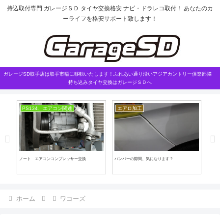
持込取付専門 ガレージＳＤ タイヤ交換格安 ナビ・ドラレコ取付！ あなたのカ
ーライフを格安サポート致します！
ガレージSD取手店は取手市稲に移転いたします！ふれあい通り沿いアジアカントリー俱楽部隣
持ち込みタイヤ交換はガレージＳＤへ
PS134、エアコン関連
エアロ加工
ノート エアコンコンプレッサー交換
バンパーの隙間、気になります？
クラ
ホーム
ワコーズ