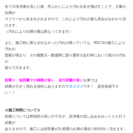
全ての洗浄液を流した後、空ぶかしにより汚れを吹き飛ばすことで、大量の
白煙が
マフラーから吹き出されますので、これにより汚れの落ち具合がおわかり頂
けます。
（汚れにより白煙の量は異なってきます）
また、施工時に落ちきれなかった汚れが残っていても、RECSの施工により
汚れの
固着が弱まり、その後数日～数週間に渡り通常の走行時において残りの汚れ
が
落ちて行きます。
、
街乗り・短距離での移動が多い
走行距離が多い
お車では
効果が大きく現れる傾向にありますので
オススメ
です！ 是非体感下さ
い！！
☆施工時間について☆
効果については即効性が高いのですが、洗浄液の流し込みをゆっくりと行う
必要が
ありますので、施工には排気量が2L程度のお車の場合で約30分～頂きます。