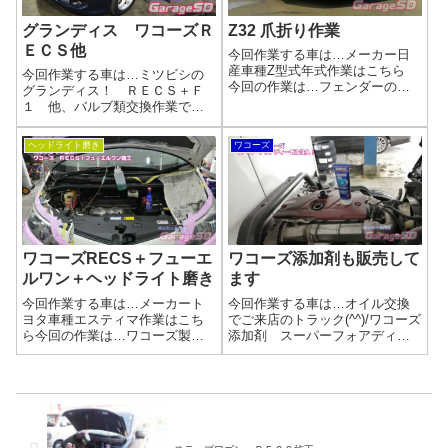
グランディス ワコーズＲ
Z32 爪折り作業
ＥＣＳ他
今回作業する車は…メーカー日
産車種Z型式年式作業はこちら
今回作業する車は…ミツビシの
今回の作業は…フェンダーの爪
グランディス！ ＲＥＣＳ＋Ｆ
折り作業作業の間にワコーズの
１ 他、バルブ類交換作業です
例のやつも・・・参考リンク爪
(^_-)-☆メーカーミツビシ車種グ
折り作業＆爪切り作業作業完了
ランディス作業はこちら 今回取
ヘッドライト磨き
ワコーズ
いつも通りにキレイに作業完了
付する商品は…ホーン＋ポジシ
です(^_-)-☆作業時間(目安)爪折り
ョン球＋ウインカー球他作業写
作...
真相変わらず人気のワコーズの
ＲＥＣ...
ワコーズRECS＋フューエ
ワコーズ添加剤も販売して
ルワン＋ヘッドライト磨き
ます
今回作業する車は…メーカート
今回作業する車は…オイル交換
ヨタ車種エスティマ作業はこち
でご来店のトラック(^^)/ワコーズ
ら今回の作業は…ワコーズ製
添加剤 スーパーフォアディー
品 RECS＋F1 ヘッドライト
ゼル注入です！メーカー車種ト
磨き作業写真ご用命の多い作業
ラック作業はこちら今回の作業
ですが、マメに施工している車
は…ワコーズ添加剤 スーパー
はほんとにエンジン調子いいで
フォアディーゼル注入 オイル
す。ヘッドライト磨きも施工し
交換作業完了ワコーズ添加剤の
ましたが、キレ...
在庫も多...