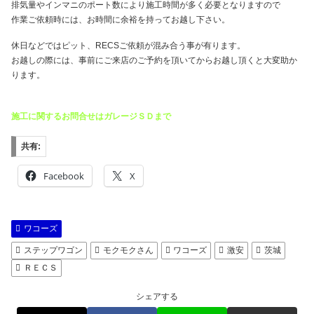
排気量やインマニのポート数により施工時間が多く必要となりますので
作業ご依頼時には、お時間に余裕を持ってお越し下さい。
休日などではピット、RECSご依頼が混み合う事が有ります。
お越しの際には、事前にご来店のご予約を頂いてからお越し頂くと大変助か
ります。
施工に関するお問合せはガレージＳＤまで
共有:
Facebook
X
ワコーズ
ステップワゴン
モクモクさん
ワコーズ
激安
茨城
ＲＥＣＳ
シェアする