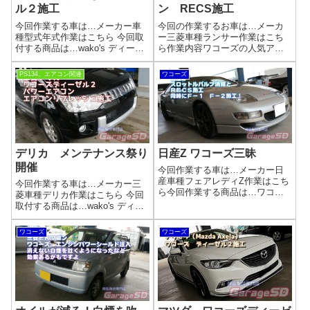
ル２施工
ン RECS施工
今回作業する車は…メーカー車
今回の作業するお車は…メーカ
種型式年式作業はこちら 今回取
ー三菱車種ランサー作業はこち
付する商品は…wako's ディーゼ
ら作業内容ワコーズの人気アイ
ル2施工ワコーズ製品 Diesel‐2
テム RECS＋F１ を使ってエ
を施工しました(^_-)-☆ディーゼ
ンジンメンテナンス完了画像🚗
PS134、エアコン関連
ワコーズ
ルツー D-2ＰＭ燃焼改善＜黒煙
【エンジン内部を徹底リフレッ
除去装置ＤＰＦ用洗浄・分散剤
シュ】ワコーズ RECS ＋ F-1 施
＞黒煙除去フ...
工こんな症状、気になってい
ま...
デリカ メンテナンス祭り
日産Z ワコーズ三昧
開催
今回作業する車は…メーカー日
産車種フェアレディZ作業はこち
今回作業する車は…メーカー三
ら今回作業する商品は…ワコー
菱車種デリカ作業はこちら 今回
ズ三昧ですね。スロットルバル
取付する商品は…wako's ディー
ブクリーナー＆Ｆ－１＆Ｆ－２
ゼル2施工 パワーエアコン
＆ＲＥＣＳです('ω')ノ作業写真ス
PS134エアコンリフレッシュワ
ワコーズ
ワコーズ
ロットルバルブクリーナーでス
コーズ製品 Diesel‐2を施工しま
ロットルボディーを掃除しまし
した(^_-)-☆ディーゼルツー D-2
ょうＺ...
ＰＭ燃焼...