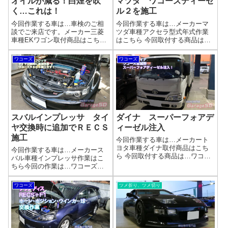
オイルが減る！白煙を吹
マツダ ワコーズディーゼ
く…これは！
ル２を施工
今回作業する車は…車検のご相
今回作業する車は…メーカーマ
談でご来店です。メーカー三菱
ツダ車種アクセラ型式年式作業
車種EKワゴン取付商品はこちら
はこちら 今回取付する商品は…
今回取付する商品は…ワコー
wako's ディーゼル2施工ワコーズ
ズ エンジンパワーシールド
製品 Diesel‐2を施工しました
ワコーズ
ワコーズ
EPS エンジンパワーシール
(^_-)-☆ディーゼルツー D-2ＰＭ
ド オイル上がり・オイル下が
燃焼改善＜黒煙除去装置ＤＰＦ
り・オイル漏れ防止剤オイル漏
用洗浄・分散...
れを防止する実績...
スバルインプレッサ タイ
ダイナ スーパーフォアデ
ヤ交換時に追加でＲＥＣＳ
ィーゼル注入
施工
今回作業する車は…メーカート
ヨタ車種ダイナ取付商品はこち
今回作業する車は…メーカース
ら 今回取付する商品は…ワコー
バル車種インプレッサ作業はこ
ズ添加剤 スーパーフォアディ
ちら今回の作業は…ワコーズＲ
ーゼルオイル交換時にオイルに
ＥＣＳ作業写真点滴作業です。
混ぜて注入する添加剤です。作
洗浄剤をゆっくり注入していき
ワコーズ
ツメ折り、ツメ切り
業写真スーパーフォアディーゼ
ます(^^)/作業完了レーシングすれ
ル ディーゼルエンジン機能回
ば完了です。ワコーズＲＥＣＳ
復剤コンプレッ...
の施工もガレージＳＤにお任せ
ください...