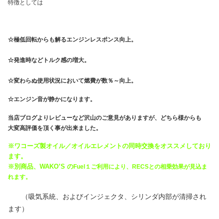
特徴としては
☆極低回転からも解るエンジンレスポンス向上。
☆発進時などトルク感の増大。
☆変わらぬ使用状況において燃費が数％～向上。
☆エンジン音が静かになります。
当店ブログよりレビューなど沢山のご意見がありますが、
どちら様からも
大変高評価
を頂く事が出来ました。
※ワコーズ製オイル／オイルエレメントの同時交換をオススメしており
ます。
※別商品、WAKO’S の
Fuel１ご利用により、RECSとの相乗効果が見込ま
れます。
（吸気系統、およびインジェクタ、シリンダ内部が清掃され
ます）