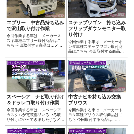
うになりますね(^^)/作業完了テレ
ビナビキ...
エブリー 中古品持ち込み
ステップワゴン 持ち込み
で沢山取り付け作業
フリップダウンモニター取
り付け
今回作業する車は…メーカース
ズキ車種エブリー取付商品はこ
今回作業する車は…メーカーホ
ちら 今回取付する商品は…メー
ンダ車種ステップワゴン取付商
カー:カロッツェリア商品:AVIC-
品はこちら 今回取付する商品
CW901状態:中古その他:バックカ
は…MAXWIN製 フリップダウ
メラ、左右フロントドアスピー
ンモニター 純正ホーン作業写
持ち込みカーナビ・ETCなど
持ち込みカーナビ・ETCなど
カー、左右フロントツイータ
真社外品ですが、最近は取り付
ー、ナビ連動ドライブレコー
けステーが車種専用で売ってい
ダ...
るのでかなりキレイに取り付け
できますよ(...
スペーシア ナビ取り付け
中古ナビを持ち込み交換
＆ドラレコ取り付け作業
プリウス
今回作業する車は…スペーシア
今回作業する車は…メーカート
カスタムが電装部品いろいろ取
ヨタ車種プリウス取付商品はこ
り付けにやってきました(^^)/メー
ちら 今回取付する商品は…
カースズキ車種スペーシアカス
AVIC-RZ802 カロッツェリア製
タム取付商品はこちら 今回取付
中古品です バックカメラは汎
持ち込みカーナビ・ETCなど
持ち込みカーナビ・ETCなど
する商品は…carrozzeria AVIC-
用品作業写真今回は元々のナビ