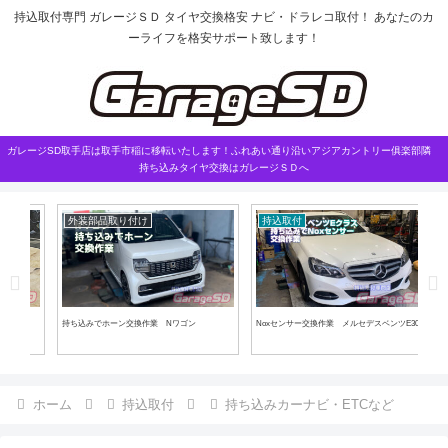
持込取付専門 ガレージＳＤ タイヤ交換格安 ナビ・ドラレコ取付！ あなたのカ
ーライフを格安サポート致します！
ガレージSD取手店は取手市稲に移転いたします！ふれあい通り沿いアジアカントリー俱楽部隣
持ち込みタイヤ交換はガレージＳＤへ
外装部品取り付け
持込取付
持
！
持ち込みでホーン交換作業 Nワゴン
Noxセンサー交換作業 メルセデスベンツE300
持ち
ホーム
持込取付
持ち込みカーナビ・ETCなど