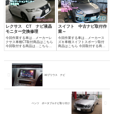
RF720アルパイン DVR-
ゲーションがパネル違いなの
DM1000A...
で、パネルも交換になります。
バックカメ...
レクサス CT ナビ液晶
スイフト 中古ナビ取付作
モニター交換修理
業～
今回作業する車は…メーカーレ
今回作業する車は…メーカース
クサス車種CT取付商品はこちら
ズキ車種スイフトスポーツ取付
今回取付する商品は…こちらの
商品はこちら 今回取付する商品
バックライトが切れてしまった
は…カロッツェリア AVIC-RZ710
液晶モニターを交換します作業
中古ナビの持ち込みは新品フィ
写真ダッシュパネルからの取り
ルムアンテナとケーブルはしっ
外しが少し大変ですが、気を付
かり用意してください！作業写
けて作業しましょうオークショ
真実は液晶割れや、タッチパネ
ンなどで中古...
ル...
30プリウス ナビ
ベンツ ポータブルナビ取り付け