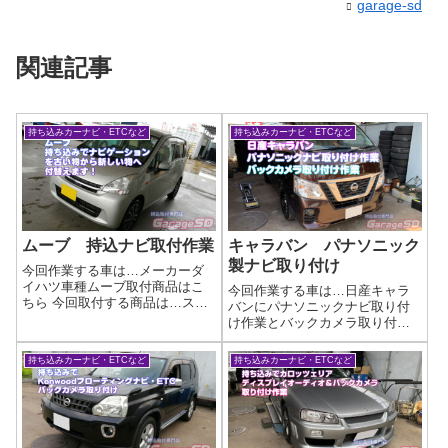
garage-sd
関連記事
持ち込みカーナビ・ETCなど
持ち込みカーナビ・ETCなど
ムーブ 持込ナビ取付作業
キャラバン パナソニック
製ナビ取り付け
今回作業する車は…メーカーダ
イハツ車種ムーブ取付商品はこ
今回作業する車は…日産キャラ
ちら 今回取付する商品は…スト
バンにパナソニックナビ取り付
ラーダ ワイドタイプです作業
け作業とバックカメラ取り付け
写真ナビゲーションが現状つい
作業メーカー日産車種キャラバ
ていると、取り外しが必要で
ン取付商品はこちら 今回取付す
持ち込みカーナビ・ETCなど
持ち込みカーナビ・ETCなど
す。フィルムアンテナなどは、
る商品は…Panasonic CN-
再利用できないので中古で使う
HE02WD CY-RC500HD最近は
場合は新品を買い...
ディスプレイオーディオ...