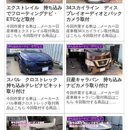
エクストレイル 持ち込み
34スカイライン ディス
でフローティングナビ・
プレイオーディオとバック
ETCなど取付
カメラ取付
今回作業する車は…メーカー日
今回作業する車は…メーカー日
産車種エクストレイル取付商品
産車種34スカイライン取付商品
はこちら 今回取付する商品は…
はこちら 今回取付する商品は…
Kenwood MDV-S809F ETC-
カロッツェリア ディスプレイ
N7000大画面フローティングナビ
オーディオバックカメラのメー
持ち込みカーナビ・ETCなど
持ち込みカーナビ・ETCなど
とETC2.0ですね作業写真バック
カーが違う場合はRCA変換ケー
カメラもETCも純正位置に取り
ブルが必要になります（ほぼ作
付けました！...
業写真取り付け完了です作業完
了ディスプ...
スバル クロストレック
日産キャラバン 持ち込み
持ち込みテレビナビキット
ナビカメラ取り付け
取り付け
今回作業する車は…メーカー日
産車種キャラバン取付商品はこ
今回作業する車は…メーカース
ちら 今回取付する商品は…
バル車種クロストレック取付商
Panasonic CN-HE02WD CY-
品はこちら 今回取付する商品
RC500HD作業写真最近はディス
は…ブリッツ テレビ・ナビジ
プレイオーディオが純正で流行
ャンパー作業写真これで、ナビ
ドラレコ取付
持ち込みカーナビ・ETCなど
っているのであまりナビ取付作
シートの方がごついモニターの
業は無いんですが…バッ...
ナビゲーションを操作できるよ