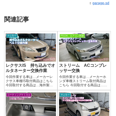
garage-sd
関連記事
持込取付
PS134、エアコン関連
レクサスIS 持ち込みでオ
ストリーム ACコンプレ
ルタネーター交換作業
ッサー交換
今回作業する車は…メーカーレ
今回作業する車は…メーカーホ
クサス車種IS取付商品はこちら
ンダ車種ストリーム取付商品は
今回取付する商品は…海外製オ
こちら 今回取付する商品は…リ
ルタネーター ベルト作業写真
ビルト品だったかな？作業写真
オルタネーター交換の際に同時
コンプレッサー交換をするとき
コーティングケミカル
持込取付
にできる作業1. 関連するベルト
にはベルトも取り外しするの
類の点検・交換:ファンベルト、
で、ベルトが古い場合は交換を
エアコンベルト、パワステベル
おすすめします。当店の作業は
ト: ...
エアコンリフレッ...