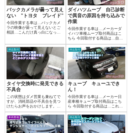
バックカメラが曇って見え
ダイハツムーブ 自己診断
ない ”トヨタ ブレイド”
で異音の原因を持ち込みで
作業
今回作業する車は…バックカメ
ラの映像が曇って見えないとご
今回作業する車は…メーカーダ
相談…こんだけ真っ白になって
イハツ車種ムーブ取付商品はこ
いては見えないはずです(/ω＼)メ
ちら 今回取付する商品は…自己
ーカートヨタ車種ブレイド商品
診断で持ち込みですね作業写真
はこちら今回の商品は…トヨタ
交換完了作業完了持ち込みでの
持込取付
持込取付
純正かな？作業写真取り敢えず
車両整備はガレージＳＤにお任
レンズが真っ白でバック画像が
せください(^^)/作業時間(目安)お
まったく見...
預かり作業です
タイヤ交換時に発見できる
キューブ キューユでき
不具合
ん！
この状態はダメ営業も兼ねてで
今回作業する車は…メーカー日
すが、消耗部品や不具合を見つ
産車種キューブ取付商品はこち
けたらお声をおかけします。車
ら 今回取付する商品は…これだ
種情報メーカー車種型式ホンダ
け見たらなにか分からない…作
症状としてはホイールが油の痕
業写真ガソリン窃盗にでも遭っ
車両整備
持込取付
で汚れている場合は、どこかの
たのか…ここがこんな破損のし
ブーツが破けてグリスが漏れて
かたするのは何でだろう？('ω')作
いる事を疑いましょう( ﾟДﾟ)回転
業完了ガソリン注入口の開閉を