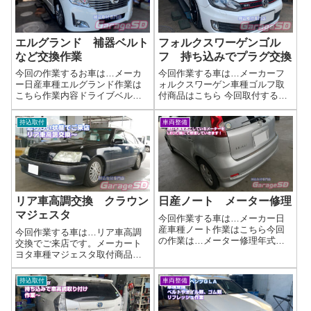
する部分...
確認す...
エルグランド 補器ベルト
フォルクスワーゲンゴル
など交換作業
フ 持ち込みでプラグ交換
今回の作業するお車は…メーカ
今回作業する車は…メーカーフ
ー日産車種エルグランド作業は
ォルクスワーゲン車種ゴルフ取
こちら作業内容ドライブベルト
付商品はこちら 今回取付する商
やテンショナー・ブーリーなど
品は…NGK スパークプラグ作
交換作業ドライブベルト・アイ
業写真持ち込みOK！NGKスパー
持込取付
車両整備
ドラプーリー・ベルトテンショ
クプラグ交換はガレージSDへ！
ナーの交換は、エンジンの信頼
「スパークプラグ交換したいけ
性・静粛性・燃費を保つために
ど、どこに頼めばいいかわから
非常に重要です。...
ない…...
リア車高調交換 クラウン
日産ノート メーター修理
マジェスタ
今回作業する車は…メーカー日
産車種ノート作業はこちら今回
今回作業する車は…リア車高調
の作業は…メーター修理年式が
交換でご来店です。メーカート
古い場合はメーター自体の劣化
ヨタ車種マジェスタ取付商品は
があるので、分解時に割れてし
こちら 今回取付する商品は…イ
まったりする場合があります。
デアルの車高調キットですね作
持込取付
車両整備
リカバリーできる場合は修理で
業写真外そうと思ったら…以前
きますが、どうしても修理がで
ついていた車高調のアッパーマ
きなくなる場合も...
ウントのネジが外れてしまって