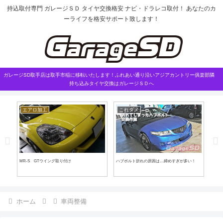
持込取付専門 ガレージＳＤ タイヤ交換格安 ナビ・ドラレコ取付！ あなたのカ
ーライフを格安サポート致します！
ガレージSD取手店は取手市稲に移転いたします！ふれあい通り沿いアジアカントリー俱楽部隣
持ち込みタイヤ交換はガレージＳＤへ
エアロ加工
これダメ
タ
MR-S GTウイング取り付け
ハブボルト折れの原因は…締めすぎが多い！
トラ
ホーム
車両整備