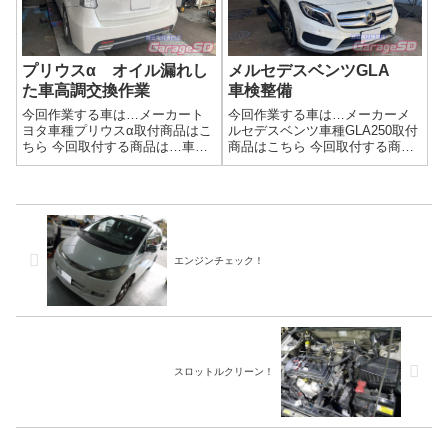
いて酷い状態に...
プリウスα オイル漏れし
メルセデスベンツGLA
た車高調交換作業
車検整備
今回作業する車は…メーカート
今回作業する車は…メーカーメ
ヨタ車種プリウスα取付商品はこ
ルセデスベンツ車種GLA250取付
ちら 今回取付する商品は…車高
商品はこちら 今回取付する商品
調キット 大陸製です('ω')ノ作業
は…オイルフィルター エアー
写真もともと装着の車高調は見
フィルター ワイパー クーラ
ての通りオイル漏れしていま
ント エンジンオイル ファン
す。オイルが抜けてしまうとシ
ベルトなどなど輸入車の消耗品
ョックの吸収が出来なくなるの
もAmazonなどで自分の好きな部
で、乗...
品...
エンジンチェック！
スロットルクリーン！