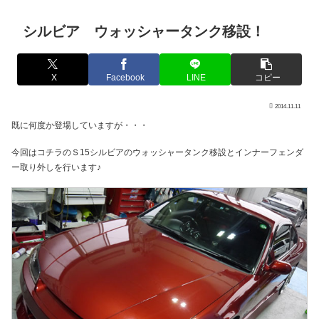
シルビア ウォッシャータンク移設！
X
Facebook
LINE
コピー
2014.11.11
既に何度か登場していますが・・・
今回はコチラのＳ15シルビアのウォッシャータンク移設とインナーフェンダ
ー取り外しを行います♪