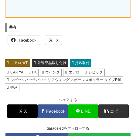
共有:
Facebook
X
エアロ加工
外装部品取り付け
持込取付
CA-TYA
FK
ウイング
エアロ
シビック
シビックハッチバック リアウィング スポーツスポイラー タイプR風
持込
シェアする
X
Facebook
LINE
コピー
garage-sdをフォローする