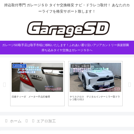
持込取付専門 ガレージＳＤ タイヤ交換格安 ナビ・ドラレコ取付！ あなたのカ
ーライフを格安サポート致します！
ガレージSD取手店は取手市稲に移転いたします！ふれあい通り沿いアジアカントリー俱楽部隣
持ち込みタイヤ交換はガレージＳＤへ
LED加工
ドラレコ取付
L
スペ
日産ティーダ メーター不点灯修理
ヤリスクロス デジタルインナーミラー型ドラ
ティ
レコ取り付け
ホーム
エアロ加工