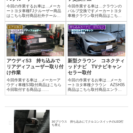
今回の作業するお車は…メーカ
今回作業する車は…クラウンの
ートヨタ車種FJクルーザー商品
バルブ交換ですメーカートヨタ
はこちら取付商品社外テールラ
車種クラウン取付商品はこちら
ンプLEDですね社外品など純正
今回取付する商品は…
品以外だと作業を断る業者もあ
GraphicRay HID 8000K古いバ
エアロ加工
持ち込みカーナビ・ETCなど
りますが、当店ではウエルカム
ルブも社外品でしたが、バルブ
ですよ('ω')ノ完了画像取付完了で
内が白く曇ってますね…この曇
す(^_-)-☆🚗 外装ドレスア...
りの分が少し暗くなってるかも
しれ...
アウディS3 持ち込みで
新型クラウン コネクティ
リアディフューザー取り付
ッドナビ TVナビキャン
け作業
セラー取付
今回作業する車は…メーカーア
今回の作業するお車は…メーカ
ウディ車種S3取付商品はこちら
ートヨタ車種クラウン AZSH35
今回取付する商品は…
商品はこちら取付商品エンラー
Flowdesigns(海外製) リヤディ
ジ商事 TVナビキャンセラーネ
フューザー説明書があります
ットで買ったテレビキャンセラ
が、簡素です…汗作業写真リア
ー・テレビキット取り付けでお
ディフューザーなどは、製造メ
困りなら「テレビキット、取り
ーカーによって取り付け難易度
付けはプロに任せたい！」 当店
が全然違...
なら、...
30プリウス 持ち込みにてクルコンスイッチのLED打
ち替え