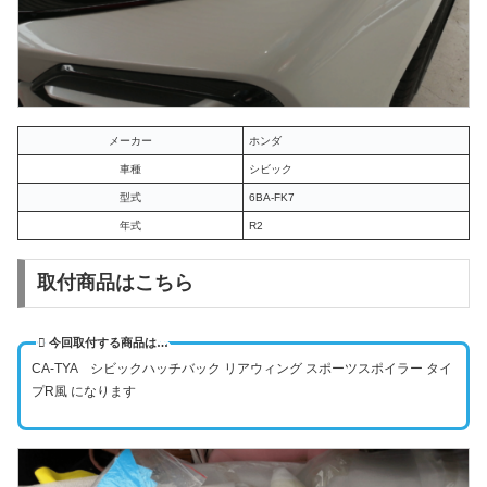
メーカー
ホンダ
車種
シビック
型式
6BA-FK7
年式
R2
取付商品はこちら
今回取付する商品は…
CA-TYA シビックハッチバック リアウィング スポーツスポイラー タイ
プR風 になります