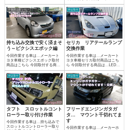
特徴あるライトなので、わかる
オルタネーター作業写真コネク
人はわかるはず( ﾟДﾟ)あとがき社
ターもダメになっていたので同
外装部品取り付け
持込取付
外ヘッドライトも沢山ありま
時に交換です。オルタネーター
す。お好みのヘッドライトを探
交換の際に同時にできる作業1.
し...
関連するベルト類の点検・交換
ファンベ...
持ち込み交換で安く済まそ
セリカ リアテールランプ
う～ピクシスエポック編
交換作業
今回作業する車は…メーカート
今回作業する車は…メーカート
ヨタ車種ピクシスエポック取付
ヨタ車種セリカ取付商品はこち
商品はこちら 今回取付する商品
ら 今回取付する商品は…LEDテ
は…リアバンパー実は純正形状
ールランプとコンパクトリレー
の社外品とかもあったりします
の持ち込みです作業写真持ち込
持込取付
持込取付
同色ペイント済みで安く売って
みでの対応なので、品川よりご
いる場合があるので、探してみ
来店してくれました(^^)/また遊び
ましょう～作業写真移植部品が
に来てくださいね！作業完了社
少なければ、取...
外テ...
タフト スロットルコント
フリードエンジンガタガ
ローラー取り付け作業
タ… マウント千切れてま
す
今回作業する車は…持ち込みで
スロットルコントローラー取り
今回作業する車は…メーカーホ