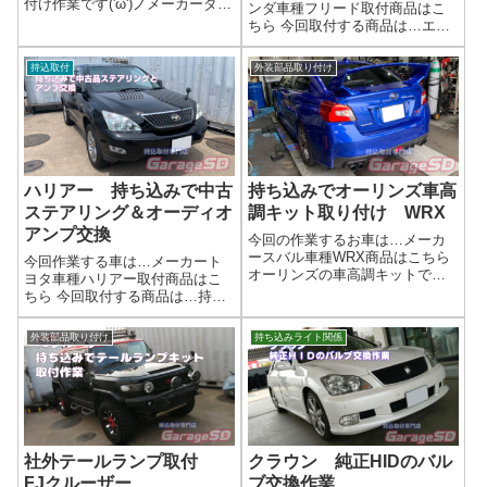
付け作業です('ω')ノメーカーダイ
ンダ車種フリード取付商品はこ
ハツ車種タフト取付商品はこち
ちら 今回取付する商品は…エン
ら 今回取付する商品は…ブリッ
ジンマウントが千切れて完全に
ツ Power Thro スロットルコ
分離してしまってました…これ
持込取付
外装部品取り付け
ントローラー作業写真コントロ
だけひどい状態だとエンジンが
ーラーはハンドル左側に(...
揺れてしまってパワーも伝わな
いし振動も凄かったでしょう
ね…((+_+)...
ハリアー 持ち込みで中古
持ち込みでオーリンズ車高
ステアリング＆オーディオ
調キット取り付け WRX
アンプ交換
今回の作業するお車は…メーカ
ースバル車種WRX商品はこちら
今回作業する車は…メーカート
オーリンズの車高調キットです
ヨタ車種ハリアー取付商品はこ
ね！ネットで買った車高調、持
ちら 今回取付する商品は…持ち
ち込み取り付けOK！理想の足回
込みでステアリングとJBLオーデ
りを手軽に実現しませんか？
ィオアンプちゃんとご自身の車
外装部品取り付け
持ち込みライト関係
「せっかく手に入れた車高調キ
と適合が取れているのであれ
ット、取り付けはプロに任せた
ば、取り付けは可能です。適合
い！」 当店な...
確認は必ずご自身でしっかりと
確認するよう...
社外テールランプ取付
クラウン 純正HIDのバル
FJクルーザー
ブ交換作業