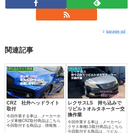
garage-sd
関連記事
持ち込みライト関係
持込取付
CRZ 社外ヘッドライト
レクサスLS 持ち込みで
取付
リビルトオルタネーター交
換作業
今回作業する車は…メーカーホ
ンダ車種CRZ取付商品はこちら
今回作業する車は…メーカーレ
今回取付する商品は…情報無
クサス車種LS取付商品はこちら
し 失礼しました(/ω＼)作業写真
今回取付する商品は…リビルト