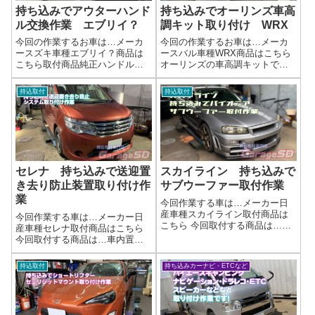
持ち込みでアウターハンド
持ち込みでオーリンズ車高
ル交換作業 エブリイ？
調キット取り付け WRX
今回の作業するお車は…メーカ
今回の作業するお車は…メーカ
ースズキ車種エブリイ？商品は
ースバル車種WRX商品はこちら
こちら取付商品純正ハンドル完
オーリンズの車高調キットです
了画像純正なので、交換すれば
ね！ネットで買った車高調、持
完了('ω')ノ🚗 外装ドレスアッ
ち込み取り付けOK！理想の足回
持込取付
持込取付
プ・持ち込みパーツ施工のご案
りを手軽に実現しませんか？
内当店では、お客様がご自身で
「せっかく手に入れた車高調キ
選ばれた 持ち込みパーツ を使っ
ット、取り付けはプロに任せた
た外装...
い！」 当店な...
セレナ 持ち込みで送迎置
スカイライン 持ち込みで
き去り防止装置取り付け作
サブウーファー取付作業
業
今回作業する車は…メーカー日
産車種スカイライン取付商品は
今回作業する車は…メーカー日
こちら 今回取付する商品は…カ
産車種セレナ取付商品はこちら
ロッツェリア TS-WX70DA作業
今回取付する商品は…車内置き
写真サブウーファー持ち込み取
去り防止安全装置作業写真取り
り付け、承ります！「愛車の音
付け作業は配線の取り回しがち
持込取付
持ち込みカーナビ・ETCなど
響をグレードアップしたいけ
ょっと大変ですが、安全には変
ど、費用は抑えたい…」そんな
えられませんね！作業完了持ち
あなたに...
込みで電装品の取り付けはガレ
ージＳＤにお任...