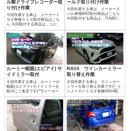
ル製ドライブレコーダー取
ールド取り付け作業
り付け作業
今回作業する車は…メーカース
バル車種BRZ取付商品はこちら
今回作業する車は…メーカート
今回取付する商品は…TOMEI
ヨタ車種ライズ取付商品はこち
POWERED エキゾーストマニ
ら 今回取付する商品は…ユピテ
ホールド商品がおっきい場合は
ル製 DRY-TW7000dネット購入
直送しちゃってOKなので、事前
ですと、箱がバルク梱包でコス
持込取付
持ち込みライト関係
にご連絡くださいね(^_-)-☆作業
トカットされてますこの分安い
写真うーん。かっこええ...
ですね～作業写真持ち込みでの
ドライブレコーダー取り付け作
業は...
ルーミー蝦眼(エビアイ) サ
RAV4 ウインカーミラー
イドミラー取付
取り替え作業
今回作業する車は…ルーミーが
今回作業する車は…ウインカー
蝦眼(エビアイ) サイドミラーを
ミラーを取り替え作業です(^_-)-
取付にご来店です(^^)/メーカート
☆メーカートヨタ車種RAV4取付
ヨタ車種ルーミー取付商品はこ
商品はこちら 今回取付する商品
ちら 今回取付する商品は…蝦眼
は…AVEST Vertical Arrow シ
外装部品取り付け
外装部品取り付け
(エビアイ) サイドミラー作業写
ーケンシャルウインカーレンズ
真アラウンドビューモニターを
作業写真ウインカーレンズの交
オプションで選択すると納期...
換は、ドア...