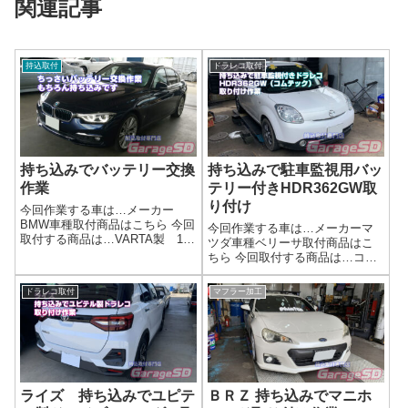
関連記事
持込取付
ドラレコ取付
持ち込みでバッテリー交換
持ち込みで駐車監視用バッ
作業
テリー付きHDR362GW取
り付け
今回作業する車は…メーカー
BMW車種取付商品はこちら 今回
今回作業する車は…メーカーマ
取付する商品は…VARTA製 12
ツダ車種ベリーサ取付商品はこ
ｖ44Ah 390ABMW純正バッテリ
ちら 今回取付する商品は…コム
ーは大変高額なので、輸入車専
テック製 HDR362GW 駐車監
用で販売しているVARTA製の物
視用バッテリー HID屋バルブ作
ドラレコ取付
マフラー加工
が持ち込まれる事が多いです
業写真駐車監視用外部バッテリ
ね。作業写真なんかちっさ...
ーを取り付けたので、バッテリ
ー上がりも心配いりませんね！
📢 ...
ライズ 持ち込みでユピテ
ＢＲＺ 持ち込みでマニホ