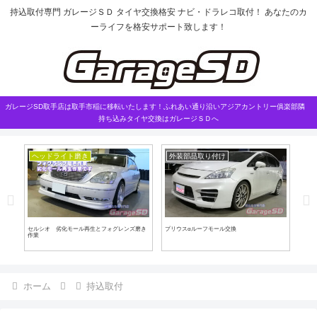
持込取付専門 ガレージＳＤ タイヤ交換格安 ナビ・ドラレコ取付！ あなたのカ
ーライフを格安サポート致します！
ガレージSD取手店は取手市稲に移転いたします！ふれあい通り沿いアジアカントリー俱楽部隣
持ち込みタイヤ交換はガレージＳＤへ
ヘッドライト磨き
外装部品取り付け
お
セルシオ 劣化モール再生とフォグレンズ磨き
プリウスαルーフモール交換
🚗 
作業
ホーム
持込取付