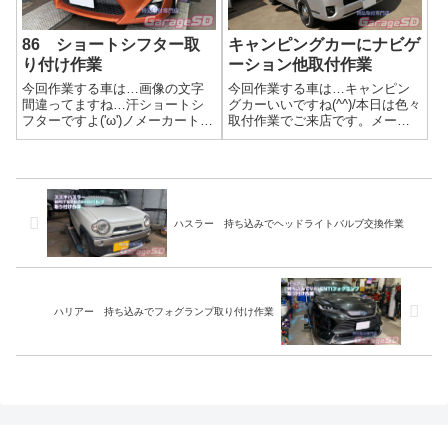
86 ショートシフター取
キャンピングカーにナビゲ
り付け作業
ーション他取付作業
今回作業する車は…画像の文字
今回作業する車は…キャンピン
間違ってますね…汗ショートシ
グカーいいですね(^^)/本日は色々
フターですよ('ω')ノメーカートヨ
取付作業でご来店です。メーカ
タ車種86取付商品はこちら 今回
ートヨタ車種ハイエース取付商
取付する商品は…海外製 メー
品はこちら 今回取付する商品
カー不明です(/ω＼)作業写真説明
は…ナビゲーション Panasonic
書があれば、なんとかします…
CN-F1X10BGDドラレコ コムテ
こういった商品は工賃の質問...
ック ZDR0...
ハスラー 持ち込みでヘッドライトバルブ交換作業
ハリアー 持ち込みでフォグランプ取り付け作業