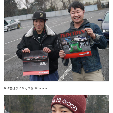
634君はタイヤカスをGetｗｗｗ