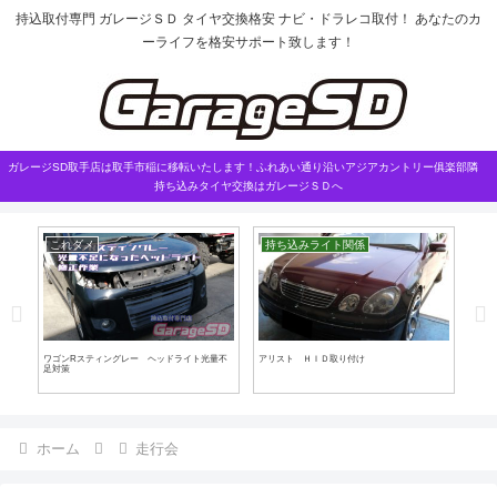
持込取付専門 ガレージＳＤ タイヤ交換格安 ナビ・ドラレコ取付！ あなたのカ
ーライフを格安サポート致します！
ガレージSD取手店は取手市稲に移転いたします！ふれあい通り沿いアジアカントリー俱楽部隣
持ち込みタイヤ交換はガレージＳＤへ
これダメ
持ち込みライト関係
持
ワゴンRスティングレー ヘッドライト光量不
アリスト ＨＩＤ取り付け
レガ
足対策
ホーム
走行会