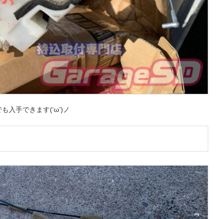
入手できます(‘ω’)ノ