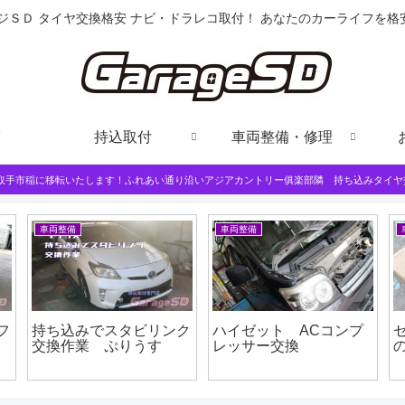
ジＳＤ タイヤ交換格安 ナビ・ドラレコ取付！ あなたのカーライフを
持込取付
車両整備・修理
は取手市稲に移転いたします！ふれあい通り沿いアジアカントリー俱楽部隣 持ち込みタイヤ
車両整備
車両整備
フ
持ち込みでスタビリンク
ハイゼット ACコンプ
交換作業 ぷりうす
レッサー交換