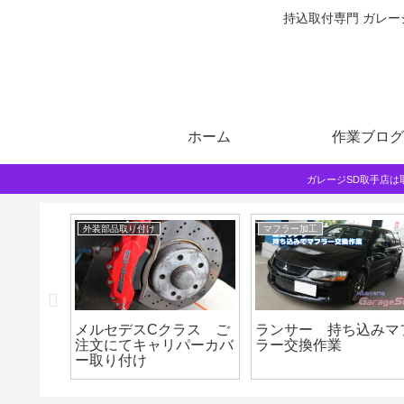
持込取付専門 ガレー
ホーム
作業ブログ
ガレージSD取手店
外装部品取り付け
マフラー加工
ち込み交
メルセデスCクラス ご
ランサー 持ち込みマ
注文にてキャリパーカバ
ラー交換作業
ー取り付け