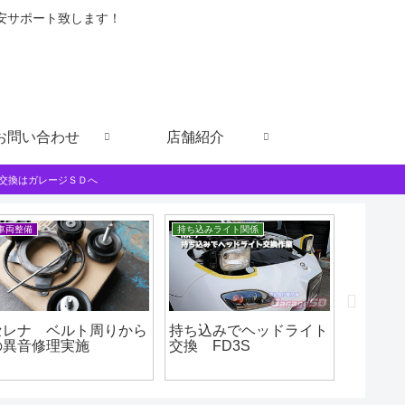
格安サポート致します！
お問い合わせ
店舗紹介
交換はガレージＳＤへ
車両整備
持ち込みライト関係
PS134、
セレナ ベルト周りから
持ち込みでヘッドライト
デリカ
の異音修理実施
交換 FD3S
り開催