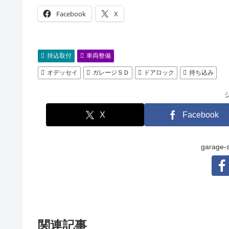
Facebook
X
持込取付
車両整備
オデッセイ
ガレージＳＤ
ドアロック
持ち込み
X
Facebook
garag
関連記事