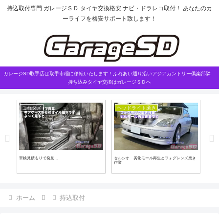
持込取付専門 ガレージＳＤ タイヤ交換格安 ナビ・ドラレコ取付！ あなたのカ
ーライフを格安サポート致します！
ガレージSD取手店は取手市稲に移転いたします！ふれあい通り沿いアジアカントリー俱楽部隣
持ち込みタイヤ交換はガレージＳＤへ
これダメ
ヘッドライト磨き
車検見積もりで発見…
セルシオ 劣化モール再生とフォグレンズ磨き
持ち
作業
BYD
ホーム
持込取付