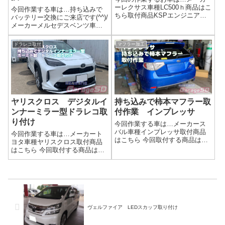
ーレクサス車種LC500ｈ商品はこ
今回作業する車は…持ち込みで
ちら取付商品KSPエンジニアリ
バッテリー交換にご来店です(^^)/
ング ワイドトレッドスペーサ
メーカーメルセデスベンツ車種
ーキット 10ｍｍ 15ｍｍ商品
Ｃクラス取付商品はこちら 今回
選びは重要です。 ホイールを
取付する商品は…VARTA
ドラレコ取付
マフラー加工
固定する重要な部品ですので
12V80Ah800AAmazon様などで
「安物買いの…なんたら」にな
買えるバッテリーですね。正規
らない...
ディーラーでバッテリ...
ヤリスクロス デジタルイ
持ち込みで柿本マフラー取
ンナーミラー型ドラレコ取
付作業 インプレッサ
り付け
今回作業する車は…メーカース
バル車種インプレッサ取付商品
今回作業する車は…メーカート
はこちら 今回取付する商品は…
ヨタ車種ヤリスクロス取付商品
柿本マフラー作業写真マフラー
はこちら 今回取付する商品は…
持ち込み時の注意点マフラー持
pormido 製 pr998この商品はミ
ち込み時の注意点交換マフラー
ラー交換型なので、純正のよう
の部品は揃っているかガスケッ
にキレイに取り付けできますよ♪
トは新品で用意してあるか曲が
作業写真バックカメラは商品に
りなどが無いか...
よってはガラスに貼り付けで...
ヴェルファイア LEDスカッフ取り付け