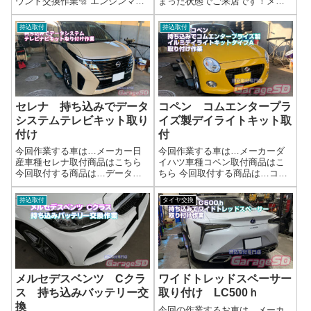
ウント交換作業🔩 エンジンマウ
まった状態でご来店です！メー
ントの破損・劣化について🚗 エ
カートヨタ車種86作業はこちら
ンジンマウントとは？エンジン
今回の作業は…シートを固定し
持込取付
持込取付
マウントはエンジンの振動を吸
ているボルトが破損してしまっ
収するゴムエンジンの位置を支
たリカバリー作業です作業写真
える金属ブラケットで構成され
場所が場所だけに作業が難しい
た“エンジン...
案件です。な...
セレナ 持ち込みでデータ
コペン コムエンタープラ
システムテレビキット取り
イズ製デイライトキット取
付け
付
今回作業する車は…メーカー日
今回作業する車は…メーカーダ
産車種セレナ取付商品はこちら
イハツ車種コペン取付商品はこ
今回取付する商品は…データシ
ちら 今回取付する商品は…コム
ステム ビルトインＴＶ－ＫＩ
エンタープライズ製 イルミデ
Ｔテレビをより楽しく快適に！
イライトキット作業写真配線加
持込取付
タイヤ交換
って商品です作業写真取り付け
工とスイッチ＆リレーの取り付
完了あくまでも同乗者を退屈さ
けで完了します作業完了持ち込
せない為の部品ですよ！気を付
みで電装品取付はガレージＳＤ
けて使いましょ...
にお任せくださ...
メルセデスベンツ Cクラ
ワイドトレッドスペーサー
ス 持ち込みバッテリー交
取り付け LC500ｈ
換
今回の作業するお車は…メーカ