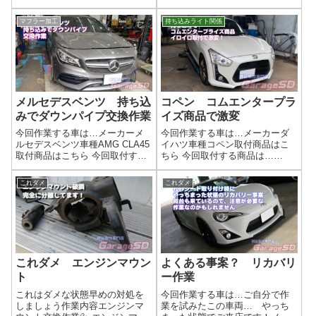
レート作業完了完成画像取り忘
ンカーキット バックランプ完
れました…スカッフプレートイ
了画像ラゲッジスペースに機能
マフラー加工
持ち込みライト関係
ルミネーションは電源の種類で
をON・OFFできるようにスイッ
取り付け方や光り方が変わりま
チを取り付けました(^^)/🚗 外装
す車種専用の配...
ドレスアップ・持ち込みパーツ
施工...
メルセデスベンツ 持ち込
コペン コムエンタープラ
みでダウンパイプ交換作業
イズ商品で激変
今回作業する車は…メーカーメ
今回作業する車は…メーカーダ
ルセデスベンツ車種AMG CLA45
イハツ車種コペン取付商品はこ
取付商品はこちら 今回取付する
ちら 今回取付する商品は…
商品は…社外ダウンパイプ作業
CEP イルミデイライトキッ
写真ダウンパイプっていいます
ト エーモンフットライトキッ
これダメ
これダメ
が、国産車でいうフロントパイ
ト LEDサイドスカーフプレー
プですね(^^)/持ち込まれることが
トタイトルのコムエンタープラ
多いですが、車種違いやグレ...
イズ製はイルミデイライトキッ
トだけでしたねｗ...
これダメ エンジンマウン
よくある事案？ リカバリ
ト
ー作業
これはダメな状態早めの対処を
今回作業する車は…ご自分で作
しましょう作業内容エンジンマ
業を試みたこの車両… やっち