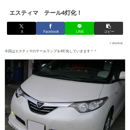
エスティマ テール4灯化！
X
Facebook
LINE
コピー
2014.05.30
今回はエスティマのテールランプを4灯化していきます＾＾