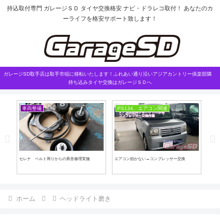
持込取付専門 ガレージＳＤ タイヤ交換格安 ナビ・ドラレコ取付！ あなたのカ
ーライフを格安サポート致します！
ガレージSD取手店は取手市稲に移転いたします！ふれあい通り沿いアジアカントリー俱楽部隣
持ち込みタイヤ交換はガレージＳＤへ
車両整備
PS134、エアコン関連
施工
セレナ ベルト周りからの異音修理実施
エアコン効かない→コンプレッサー交換
スイ
ホーム
ヘッドライト磨き