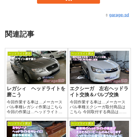
garage-sd
関連記事
ヘッドライト磨き
ヘッドライト磨き
レガシィ ヘッドライトを
エクシーガ 左右ヘッドラ
磨こう
イト交換＆バルブ交換
今回作業する車は…メーカース
今回作業する車は…メーカース
バル車種レガシィ作業はこちら
バル車種エクシーガ取付商品は
今回の作業は…ヘッドライト磨
こちら 今回取付する商品は…純
きくすんで劣化してしまったヘ
正ヘッドライト中古品 HID屋の
ッドライトを磨きあげましょう
新品LEDバルブｗもともと黄ば
ヘッドライト磨き
ヘッドライト磨き
(^^)/作業写真バッチリ綺麗になり
みがあったのが気になったのか
ました(^_-)-☆ヘッドライトの黄
中古品の状態の良い物を持ち込
ばみ、諦めていませんか？ク...
みです作業写真純正ヘッドライ