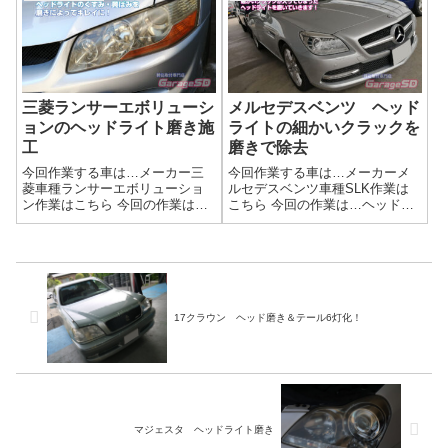
(^^)/延期されたみたいですが、ヘ
磨き作業写真純正でモールが出
ッドライトの車検時検査が厳し
る場合は買ってしまった方が吉
くなります。車両の年式で変わ
です。フォグレンズの磨きはバ
ります...
ンパーから外し...
三菱ランサーエボリューシ
メルセデスベンツ ヘッド
ョンのヘッドライト磨き施
ライトの細かいクラックを
工
磨きで除去
今回作業する車は…メーカー三
今回作業する車は…メーカーメ
菱車種ランサーエボリューショ
ルセデスベンツ車種SLK作業は
ン作業はこちら 今回の作業は…
こちら 今回の作業は…ヘッドラ
ヘッドライト磨きくすんで劣化
イト磨きくすんで劣化してしま
してしまったヘッドライトを磨
ったヘッドライトを磨きあげま
きあげましょう(^^)/作業写真バッ
しょう(^^)/作業写真今回の作業
チリ綺麗になりました(^_-)-☆ヘ
は、ドイツ車あるあるなんです
ッドライト磨きの工程当店施...
がキレイに見えるヘッドライト
に細か...
17クラウン ヘッド磨き＆テール6灯化！
マジェスタ ヘッドライト磨き