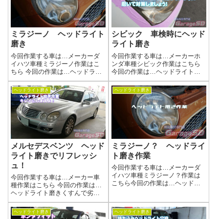
トなので...
ミラジーノ ヘッドライト
シビック 車検時にヘッド
磨き
ライト磨き
今回作業する車は…メーカーダ
今回作業する車は…メーカーホ
イハツ車種ミラジーノ作業はこ
ンダ車種シビック作業はこちら
ちら 今回の作業は…ヘッドライ
今回の作業は…ヘッドライト磨
ト磨きくすんで劣化してしまっ
きくすんで劣化してしまったヘ
たヘッドライトを磨きあげまし
ッドライトを磨きあげましょう
ヘッドライト磨き
ヘッドライト磨き
ょう(^^)/作業写真バッチリ綺麗に
(^^)/作業写真作業中の画像が無い
なりました(^_-)-☆ヘッドライト
のですが・・・すいません(-_-;)
磨きの工程当店施工事例ヘッ...
野田陸運局がそろそろロービ...
メルセデスベンツ ヘッド
ミラジーノ？ ヘッドライ
ライト磨きでリフレッシ
ト磨き作業
ュ！
今回作業する車は…メーカーダ
イハツ車種ミラジーノ？作業は
今回作業する車は…メーカー車
こちら今回の作業は…ヘッドラ
種作業はこちら 今回の作業は…
イト磨きくすんで劣化してしま
ヘッドライト磨きくすんで劣化
ったヘッドライトを磨きあげま
してしまったヘッドライトを磨
しょう(^^)/作業写真バッチリ綺麗
きあげましょう！作業写真バッ
ヘッドライト磨き
ヘッドライト磨き
になりました(^_-)-☆ヘッドライ
チリ綺麗になりました(^_-)-☆ヘ