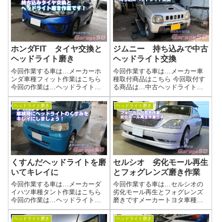
トの黄ばみ、諦めていません
ッドライト磨きの工程当店施工
か...
事例ヘッドライト磨きの施工例
ブログ...
ホンダFIT タイヤ交換と
ジムニー 持ち込みで中古
ヘッドライト磨き
ヘッドライト交換
今回作業する車は…メーカーホ
今回作業する車は…メーカー車
ンダ車種フィット作業はこちら
種取付商品はこちら 今回取付す
今回の作業は…ヘッドライト磨
る商品は…中古ヘッドライト作
きくすんで劣化してしまったヘ
業写真曇りが気になっての交換
ッドライトを磨きあげましょう
だったみたいですが、まだまだ
ヘッドライト磨き
ヘッドライト磨き
(^^)/上部が曇ってしまっています
キレイになる余地はあります
( 一一)作業写真バッチリ綺麗に
ね。当店ではヘッドライト磨き
なりました(^_-)-☆ヘッド...
作業を行っていますので、そち
らを提案させてい...
くすんだヘッドライトを磨
セルシオ 劣化モール再生
いてキレイに
とフォグレンズ磨き作業
今回作業する車は…メーカーダ
今回作業する車は…セルシオの
イハツ車種タント作業はこちら
劣化モール再生とフォグレンズ
今回の作業は…ヘッドライト磨
磨きですメーカートヨタ車種セ
きくすんで劣化してしまったヘ
ルシオ作業はこちら 今回の作業
ッドライトを磨きあげましょう
は…劣化モールの再生とフォグ
ヘッドライト磨き
ヘッドライト磨き