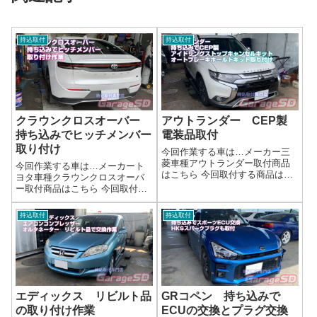
持込取付
持込取付
クラウンクロスオーバー
アウトランダー CEP製
持ち込みでヒッチメンバー
電装品取付
取り付け
今回作業する車は…メーカー三
菱車種アウトランダー取付商品
今回作業する車は…メーカート
はこちら 今回取付する商品は…
ヨタ車種クラウンクロスオーバ
CEP製 アイドリングストップ
ー取付商品はこちら 今回取付す
キャンセルキット オートブレ
る商品は…持ち込みヒッチメン
ーキホールドキット作業写真配
バー作業写真取り付け作業完了
持込取付
持込取付
線加工で完了です作業完了持ち
です(^_-)-☆作業完了ヒッチメン
込みで電装品取付はガレージＳ
バー取付はガレージＳＤにお任
Ｄにお任せく...
せください(^^)/作業時間(目安...
エディックス リビルト品
GRコペン 持ち込みで
の取り付け作業
ECUの交換とプラグ交換