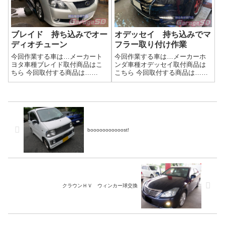
け！ネ...
ブレイド 持ち込みでオー
オデッセイ 持ち込みでマ
ディオチューン
フラー取り付け作業
今回作業する車は…メーカート
今回作業する車は…メーカーホ
ヨタ車種ブレイド取付商品はこ
ンダ車種オデッセイ取付商品は
ちら 今回取付する商品は…
こちら 今回取付する商品は…
carrozzeria サブウーファー TS-
HKS製マフラー新品だとガスケ
ST910作業写真サブウーファー
ットなどの心配はいりませんｗ
取り付けは助手席下に。 ツイ
作業写真作業完了です(^_-)-☆マ
ーターはダッシュボードに設置
フラー持ち込み時の注意点マフ
ですサブウーファー持ち込...
ラー持ち込み時の注意点交換マ
フラー...
booooooooooost!
クラウンＨＶ ウィンカー球交換