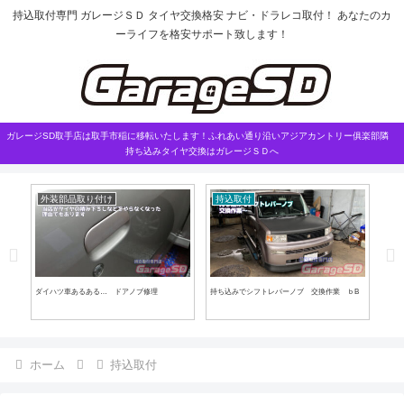
持込取付専門 ガレージＳＤ タイヤ交換格安 ナビ・ドラレコ取付！ あなたのカ
ーライフを格安サポート致します！
ガレージSD取手店は取手市稲に移転いたします！ふれあい通り沿いアジアカントリー俱楽部隣
持ち込みタイヤ交換はガレージＳＤへ
外装部品取り付け
持込取付
ダイハツ車あるある… ドアノブ修理
持ち込みでシフトレバーノブ 交換作業 ｂB
C26
ホーム
持込取付