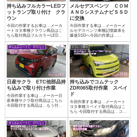
持ち込みフルカラーLEDフ
メルセデスベンツ ＣＯＭ
ットランプ取り付け クラ
ＡＮＤシステムナビＳＳＤ
ウン
に交換
今回の作業するお車は…メーカ
今回作業する車は…メーカーメ
ートヨタ車種クラウン商品はこ
ルセデスベンツ車種記憶媒体を
ちら取付商品フルカラーLEDフ
爆速SSDへ今回の作業は…
ットランプキット CEP製完了
COMANDナビのHDDをSSDへ載
画像華やかに(^_-)-☆🚗 外装ドレ
せ替えます！純正で取り付けら
持ち込みカーナビ・ETCなど
ドラレコ取付
スアップ・持ち込みパーツ施工
れているHDDナビゲーションの
のご案内当店では、お客様がご
HDDを交換します！もちろん
自身で選ばれた 持ち込みパー
SSDは好きな物を持ち込んでか
ツ...
まいま...
日産サクラ ETC他部品持
持ち込みでコムテック
ち込みで取り付け作業
ZDR065取付作業 スペイ
ド
今回作業する車は…メーカー日
産車種サクラ取付商品はこちら
今回作業する車は…メーカート
今回取付する商品は…もう付い
ヨタ車種スペイド取付商品はこ
てますが…ETC作業写真純正位
ちら 今回取付する商品は…コム
置取り付けアダプターなる物が
テック ZDR065 前後ドラレコ
Amazonで購入できるので、その
作業写真📢 持ち込みOK！ドライ
持ち込みカーナビ・ETCなど
マフラー加工
部品があればこんな感じに純正
ブレコーダー取り付けサービス
位置に取り付けできます。作業
🚗持ち込みドライブレコーダ
完了同...
ー、プロの技でスッキリ取り付