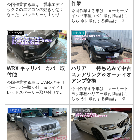
作業
今回作業する車は…愛車エディ
ックスのエアコンの効きが悪く
今回作業する車は…メーカーダ
なった、バッテリーが上がりや
イハツ車種コペン取付商品はこ
すいと感じていませんか？ 修理
ちら 今回取付する商品は…スポ
費用を抑えたいなら、リビルト
ーツECU HKSスパークプラグ
パーツがおすすめです。 新品同
作業写真交換完了スポーツECU
タイヤ交換
持込取付
等の性能でありながら、環境に
なので、この後の走行が楽しみ
も優しいリビルトパーツの魅力
ですね('ω')ノ作業完了持ち込みで
をご紹介しま...
のECU交換作業はガレージＳ...
WRX キャリパーカバー取
ハリアー 持ち込みで中古
付他
ステアリング＆オーディオ
アンプ交換
今回作業する車は…WRXキャリ
パーカバー取り付け＆ワイドト
今回作業する車は…メーカート
レッドスペーサー取り付けでご
ヨタ車種ハリアー取付商品はこ
来店です！メーカースバル車種
ちら 今回取付する商品は…持ち
WRX取付商品はこちら 今回取付
込みでステアリングとJBLオーデ
する商品は…STI仕様のキャリパ
ィオアンプちゃんとご自身の車
LED加工
外車車両整備
ーカバーですキャリパーカバー
と適合が取れているのであれ
は商品によって取付の仕方、難
ば、取り付けは可能です。適合
易度が...
確認は必ずご自身でしっかりと
確認するよう...