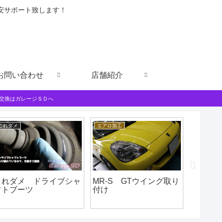
格安サポート致します！
お問い合わせ
店舗紹介
交換はガレージＳＤへ
これダメ
エアロ加工
お知らせ
これダメ ドライブシャ
MR-S GTウイング取り
取手店
フトブーツ
付け