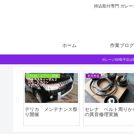
持込取付専門 ガレー
ホーム
作業ブログ
ガレージSD取手店
PS134、エアコン関連
車両整備
込みマフ
デリカ メンテナンス祭
セレナ ベルト周りか
り開催
の異音修理実施