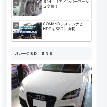
Ｓ14 リアメンバーブッシ
ュ交換！
COMANDシステムナビ
HDDをSSDに換装
ガレージＳＤ ＳＮＳ