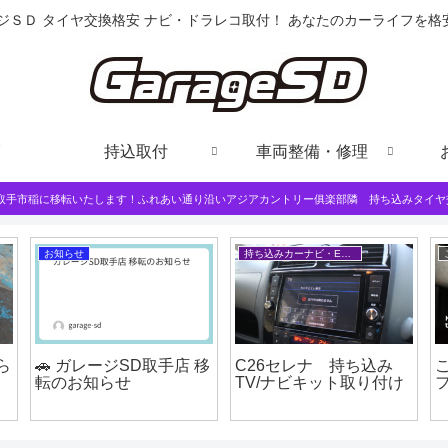
ジＳＤ タイヤ交換格安 ナビ・ドラレコ取付！ あなたのカーライフを
持込取付
車両整備・修理
は取手市稲に移転いたします！ふれあい通り沿いアジアカントリー俱楽部隣 持ち込みタイヤ
お知らせ
持ち込みカーナビ・ETCなど
ら
🚗 ガレージSD取手店 移
C26セレナ 持ち込み
転のお知らせ
TV/ナビキット取り付け