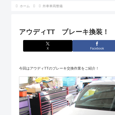
ホーム
外車車両整備
アウディTT ブレーキ換装！
X
Facebook
今回はアウディTTのブレーキ交換作業をご紹介！