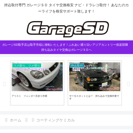
持込取付専門 ガレージＳＤ タイヤ交換格安 ナビ・ドラレコ取付！ あなたのカ
ーライフを格安サポート致します！
ガレージSD取手店は取手市稲に移転いたします！ふれあい通り沿いアジアカントリー俱楽部隣
持ち込みタイヤ交換はガレージＳＤへ
ツメ折り、ツメ切り
持込取付
マ
磨き
アリスト フェンダー爪折り作業
サーモスタットとは？ 持ち込みで交換作業で
アル
す
取付
ホーム
コーティングケミカル