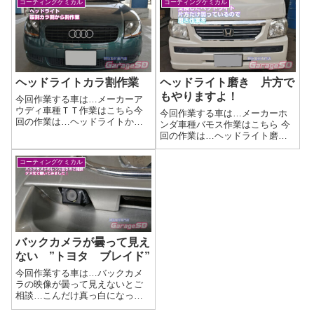
コーティングケミカル
コーティングケミカル
ヘッドライトカラ割作業
ヘッドライト磨き 片方で
もやりますよ！
今回作業する車は…メーカーア
ウディ車種ＴＴ作業はこちら今
今回作業する車は…メーカーホ
回の作業は…ヘッドライトから
ンダ車種バモス作業はこちら 今
割からの、クリーニング作業劣
回の作業は…ヘッドライト磨き
化＆汚れてしまったヘッドライ
くすんで劣化してしまったヘッ
トをカラ割作業からのクリーニ
ドライトを磨きあげましょう(^^)/
コーティングケミカル
ング！作業写真内側には水滴跡
今回は、片方だけ磨きます！作
がありましたので、クリーニン
業写真バッチリ綺麗になりまし
グを…作業完了し...
た(^_-)-☆ヘッドライト磨きの...
バックカメラが曇って見え
ない ”トヨタ ブレイド”
今回作業する車は…バックカメ
ラの映像が曇って見えないとご
相談…こんだけ真っ白になって
いては見えないはずです(/ω＼)メ