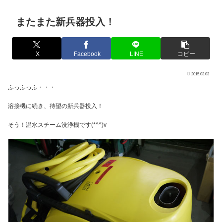
またまた新兵器投入！
X
Facebook
LINE
コピー
2015.03.03
ふっふっふ・・・
溶接機に続き、待望の新兵器投入！
そう！温水スチーム洗浄機です(*^^)v