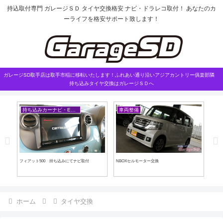
持込取付専門 ガレージＳＤ タイヤ交換格安 ナビ・ドラレコ取付！ あなたのカ
ーライフを格安サポート致します！
ガレージSD取手店は取手市稲に移転いたします！ふれあい通り沿いアジアカントリー俱楽部隣
持ち込みタイヤ交換はガレージＳＤへ
持ち込みカーナビ・ETCなど
車両整備
車
ザー取
フィアット500 持ち込みにてナビ取付
NBOXセルモーター交換
セレ
ホーム
タイヤ交換