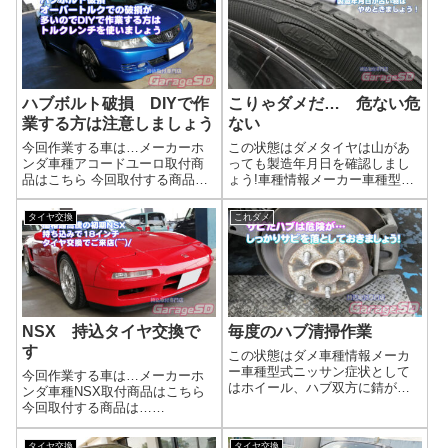
力会社も増え、仕事量も増やさ
いたので、ハブ清掃をご提案。
ないと潰れてしまう...
輸入車...
ハブボルト破損 DIYで作
こりゃダメだ… 危ない危
業する方は注意しましょう
ない
今回作業する車は…メーカーホ
この状態はダメタイヤは山があ
ンダ車種アコードユーロ取付商
っても製造年月日を確認しまし
品はこちら 今回取付する商品
ょう!車種情報メーカー車種型式
は…215/45ZR17 PROXES
全メーカー全車種症状としては
sport作業写真ハブボルト破損し
タイヤが劣化して、ひび割れが
タイヤ交換
これダメ
ているので交換ですね(^^)/タイヤ
全体に走っている状態です。対
交換の工賃は？下記リンクで工
策は製造年月日はタイヤに刻印
賃検索できます(^...
されているので、確認しましょ
う。５年以上経...
NSX 持込タイヤ交換で
毎度のハブ清掃作業
す
この状態はダメ車種情報メーカ
ー車種型式ニッサン症状として
今回作業する車は…メーカーホ
はホイール、ハブ双方に錆が発
ンダ車種NSX取付商品はこちら
生しています。固着までは無か
今回取付する商品は…
ったですが、ホイールを外した
NT555G2 265/35R18作業写真
時じゃないと掃除も出来ないの
NSXの価格もかなり高騰してい
タイヤ交換
タイヤ交換