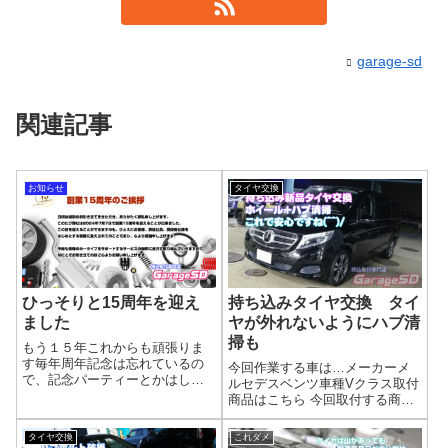
garage-sd
関連記事
お知らせ
タイヤ交換
ひっそりと15周年を迎え
持ち込みタイヤ交換 タイ
ました
ヤが外れないようにハブ清
掃も
もう１５年これからも頑張りま
す毎年周年記念は忘れているの
今回作業する車は…メーカーメ
で、記念パーティーとかはしま
ルセデスベンツ車種Vクラス取付
せんが…これかも持ち込み取り
商品はこちら 今回取付する商品
付けを軸に頑張っていきますの
は…CEAT SportDrive 245/45R18
で、よろしくお願いいたしま
インド産のタイヤですね(^^)/作業
タイヤ交換
これダメ
す。折角なので・・・新しく協
写真ハブにホイールが固着して