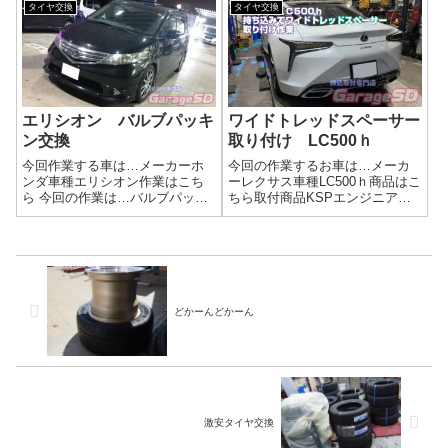
235/40R17前後でサイズが違うの
ダメ！こんな状態までタイヤは
タイヤ交換
タイヤ交換
で注意して取り付けましょうね
使ってはダメです！作業写真新
(^^)/作業写真ハブ清掃作業をご依
品タイヤに交換する時にはバル
頼いただきま...
ブ交換も一緒にしましょうね。
持ち込みタ...
エリシオン バルブパッキ
ワイドトレッドスペーサー
ン交換
取り付け LC500ｈ
今回作業する車は…メーカーホ
今回の作業するお車は…メーカ
ンダ車種エリシオン作業はこち
ーレクサス車種LC500ｈ商品はこ
ら 今回の作業は…バルブパッキ
ちら取付商品KSPエンジニアリ
ン交換鉄バルブのパッキンが劣
ング ワイドトレッドスペーサ
化でボロボロになってます。作
ーキット 10ｍｍ 15ｍｍ商品
業写真パッキンを新品にしてエ
選びは重要です。 ホイールを
アー漏れしないように('ω')ノ新品
固定する重要な部品ですので
パッキンは各種サイズ在庫して
「安物買いの…なんたら」にな
おりま...
らない...
どかーんどかーん
激安タイヤ交換