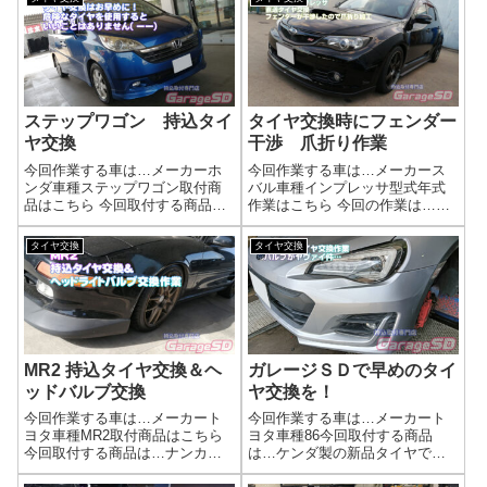
で、このタイミングで錆び取り
ます。タイヤの劣化で事故らな
と防錆材を…('ω')ノ対策はしっか
いように交換してくださいね( ﾟ
り錆を落...
Дﾟ)タイヤ交換の工賃は？下...
ステップワゴン 持込タイ
タイヤ交換時にフェンダー
ヤ交換
干渉 爪折り作業
今回作業する車は…メーカーホ
今回作業する車は…メーカース
ンダ車種ステップワゴン取付商
バル車種インプレッサ型式年式
品はこちら 今回取付する商品
作業はこちら 今回の作業は…フ
は…YOKOHAMA BlueEarth RV
ェンダーの爪折り作業参考リン
RV03 205/60R16作業写真古いタ
ク爪折り作業＆爪切り作業タイ
タイヤ交換
タイヤ交換
イヤは危険です。タイヤ交換の
ヤ交換時にフェンダーに干渉す
工賃は？新品タイヤで安心のド
るかもしれませんって事でまず
ライブを！...
はタイヤ交換。太いタイヤに替
える場合や、前...
MR2 持込タイヤ交換＆ヘ
ガレージＳＤで早めのタイ
ッドバルブ交換
ヤ交換を！
今回作業する車は…メーカート
今回作業する車は…メーカート
ヨタ車種MR2取付商品はこちら
ヨタ車種86今回取付する商品
今回取付する商品は…ナンカン
は…ケンダ製の新品タイヤで
タイヤ NS-2 215/40R17
す 215/45 17こんなタイヤは