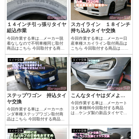
だし、真っすぐ走らなかったは
ので、タイヤ交換時には忘れな
ず(...
いようにして...
１４インチ引っ張りタイヤ
スカイライン １８インチ
組込作業
持ち込みタイヤ交換
今回作業する車は…メーカー脱
今回作業する車は…メーカー日
着なしなので不明車種同じ取付
産車種スカイライン取付商品は
商品はこちら 今回取付する商品
こちら 今回取付する商品は…
は…シバタイヤ 225/50R14作業
ZTS-7000 235/40R18作業写真
写真タイヤチェンジャーに取り
少し引っ張りですが、これくら
タイヤ交換
タイヤ交換
付けるとリムの深さが・・・作
いは何ら問題ありません( ﾟДﾟ)タ
業完了このタイヤはローテーシ
イヤ交換の工賃は？下記リンク
ョンありなので、早めに裏組し
で工賃検索できます(...
まし...
ステップワゴン 持込タイ
こんなタイヤはダメよ…
ヤ交換
今回作業する車は…メーカート
ヨタ車種86今回取付する商品
今回作業する車は…メーカーホ
は…ケンダ製の新品タイヤで
ンダ車種ステップワゴン取付商
す 215/45 17こんなタイヤは
品はこちら 今回取付する商品
ダメ！こんな状態までタイヤは
は…YOKOHAMA BlueEarth RV
使ってはダメです！作業写真新
RV03 205/60R16作業写真古いタ
タイヤ交換
タイヤ交換
品タイヤに交換する時にはバル
イヤは危険です。タイヤ交換の
ブ交換も一緒にしましょうね。
工賃は？新品タイヤで安心のド