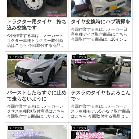
トラクター用タイヤ 持ち
タイヤ交換時にハブ清掃を
込み交換です
今回作業する車は…メーカー日
産車種デイズ取付商品はこちら
今回作業する車は…メーカート
今回取付する商品は…16イン
ラクター車種トラクター取付商
チ 持ち込みタイヤ交換作業写
品はこちら 今回取付する商品
真まったく清掃していないと固
は…トラクタ―用タイヤです作
着してしまっている時もあり、
業写真今まで頼んでいた業者よ
タイヤ交換
タイヤ交換
タイヤ屋泣かせです…ハブがキ
り安く済んで助かると言っても
レイだとホイールセンターが出
らえました。タイヤ交換の工賃
やすくなるので...
は？下記リンクで工賃検索でき
ます(^^)/タ...
バーストしたらすぐに止め
テスラのタイヤもよろこん
て走らないように
で～
今回作業する車は…メーカーレ
今回作業する車は…メーカーテ
クサス車種RX取付商品はこちら
スラ車種モデルSかな？取付商品
今回取付する商品は…サイズを
はこちら 今回取付する商品は…
調べて、コスパの良いタイヤを
持ち込みタイヤタイヤ交換作業
購入しましたてか空気が抜けて
テスラモーターズのタイヤ交換
タイヤ交換
タイヤ交換
からどんだけ走ったのでしょう
は最近増えてきましたね。ジャ
か・・・(-_-;)音も酷かったはず
ッキポイントが専用の物がある