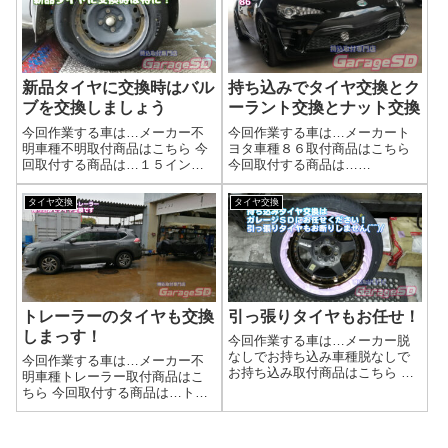
持ち込みタ...
ライブを！...
新品タイヤに交換時はバル
持ち込みでタイヤ交換とク
ブを交換しましょう
ーラント交換とナット交換
今回作業する車は…メーカー不
今回作業する車は…メーカート
明車種不明取付商品はこちら 今
ヨタ車種８６取付商品はこちら
回取付する商品は…１５インチ
今回取付する商品は…
一見平気そうなこのバルブも…
NANKAN 225/40ZR18
作業写真こんな状態でした( 一
NS2R ハイグリップのタイヤで
タイヤ交換
タイヤ交換
一)バルブはタイヤを外さないと
すね作業写真ナットも新調しま
交換できないので、タイヤ交換
したよ～('ω')ノ持ち込みタイヤ交
時に取り換えてしまうのが良い
換、地域最安値に挑戦！プロの
です。持ち...
技...
トレーラーのタイヤも交換
引っ張りタイヤもお任せ！
しまっす！
今回作業する車は…メーカー脱
なしでお持ち込み車種脱なしで
今回作業する車は…メーカー不
お持ち込み取付商品はこちら 今
明車種トレーラー取付商品はこ
回取付する商品は…NANKANG
ちら 今回取付する商品は…トレ
NS-2 195/45R16作業写真ワーク
ーラー用 LTタイヤ 145/80R12
の深リムホイールですね…リム
作業写真タイヤ交換の工賃は？
の形状に段差があるホイールは
下記リンクで工賃検索できます