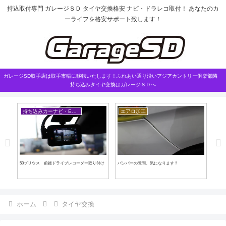
持込取付専門 ガレージＳＤ タイヤ交換格安 ナビ・ドラレコ取付！ あなたのカ
ーライフを格安サポート致します！
ガレージSD取手店は取手市稲に移転いたします！ふれあい通り沿いアジアカントリー俱楽部隣
持ち込みタイヤ交換はガレージＳＤへ
持ち込みカーナビ・ETCなど
エアロ加工
内
50プリウス 前後ドライブレコーダー取り付け
バンパーの隙間、気になります？
カロ
ホーム
タイヤ交換