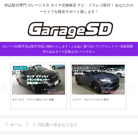
持込取付専門 ガレージＳＤ タイヤ交換格安 ナビ・ドラレコ取付！ あなたのカ
ーライフを格安サポート致します！
ガレージSD取手店は取手市稲に移転いたします！ふれあい通り沿いアジアカントリー俱楽部隣
持ち込みタイヤ交換はガレージＳＤへ
持込取付
外装部品取り付け
持
オデッセイ クランク角センサー交換
ハリアー キャリパーカバー取付
サー
す
ホーム
日記食べ歩きなどなど