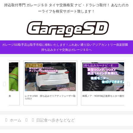
持込取付専門 ガレージＳＤ タイヤ交換格安 ナビ・ドラレコ取付！ あなたのカ
ーライフを格安サポート致します！
ガレージSD取手店は取手市稲に移転いたします！ふれあい通り沿いアジアカントリー俱楽部隣
持ち込みタイヤ交換はガレージＳＤへ
エアロ加工
持ち込みカーナビ・ETCなど
ヘ
レクサスNX 持ち込みでリアディフューザー取
90系ノア・VOXY純正後席モニター後付け
セル
り付け
作業
ホーム
日記食べ歩きなどなど