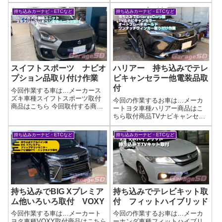
DM1000A などオーディオ関係
安い物でも結構平気です…( ´∀｀
色々作業写真🎶✨**ナビ持ち込み
持ち込みカーナビ・ETCなど
持ち込みカーナビ・ETCなど
)作業写真純正ナビを外してあげ
大歓迎！**✨🎶他店で断られた取
れば配線にアクセスできます...
り付けも…もしかしたらウチな
らできるかも⁉🚗...
スイフトスポーツ ナビオ
ハリアー 持ち込みでテレ
プション品取り付け作業
ビキャンセラー他電装品取
付
今回作業する車は…メーカース
ズキ車種スイフトスポーツ取付
今回の作業するお車は…メーカ
商品はこちら 今回取付する商品
ートヨタ車種ハリアー商品はこ
は…マジコネ バックカメラ接
ちら取付商品TVナビキャンセラ
続ユニット時風プレイズ製のハ
ーネットで買ったテレビキャン
ーネスキットですね作業写真純
セラー・テレビキット取り付け
持ち込みカーナビ・ETCなど
持ち込みカーナビ・ETCなど
正バックカメラの映像を市販ナ
でお困りなら「テレビキット、
ビゲーションに映し出す事が出
取り付けはプロに任せたい！」
来ますナビ取付...
当店なら、お客様がご用意した
テレビキット...
持ち込みでBIG Xプレミア
持ち込みでテレビキット取
ム他いろいろ取付 VOXY
付 フィットハイブリッド
今回作業する車は…メーカート
今回の作業するお車は…メーカ
ヨタ車種VOXY取付商品はこちら
ーホンダ車種フィットハイブリ