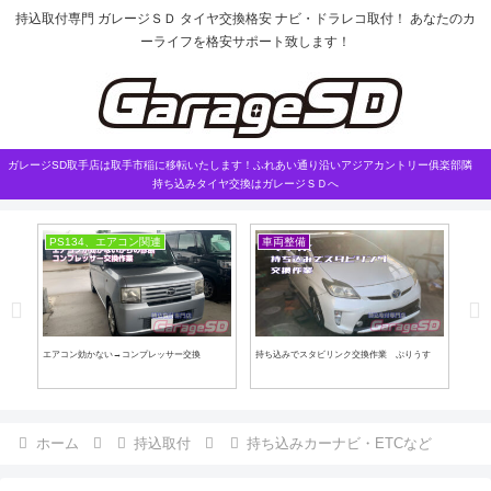
持込取付専門 ガレージＳＤ タイヤ交換格安 ナビ・ドラレコ取付！ あなたのカ
ーライフを格安サポート致します！
ガレージSD取手店は取手市稲に移転いたします！ふれあい通り沿いアジアカントリー俱楽部隣
持ち込みタイヤ交換はガレージＳＤへ
PS134、エアコン関連
車両整備
エアコン効かない→コンプレッサー交換
持ち込みでスタビリンク交換作業 ぷりうす
新型
ホーム
持込取付
持ち込みカーナビ・ETCなど