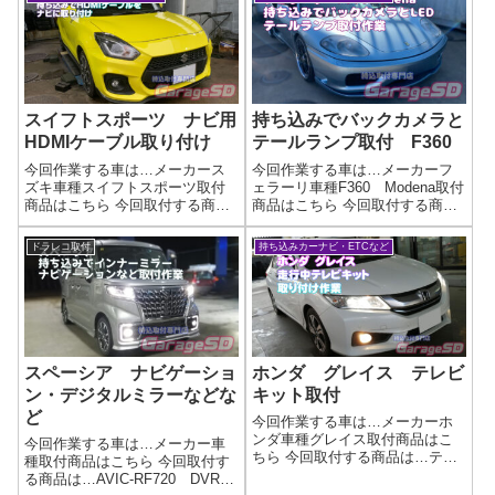
スイフトスポーツ ナビ用
持ち込みでバックカメラと
HDMIケーブル取り付け
テールランプ取付 F360
今回作業する車は…メーカース
今回作業する車は…メーカーフ
ズキ車種スイフトスポーツ取付
ェラーリ車種F360 Modena取付
商品はこちら 今回取付する商品
商品はこちら 今回取付する商品
は…Kenwood HDMIケーブル
は…パナソニックのバックカメ
KNA-20HC作業写真HDMIケーブ
ラとLEDテールランプ作業写真
ドラレコ取付
持ち込みカーナビ・ETCなど
ルはナビに付属していない場合
作業完了まぁ、配線作業までの
が多いので、ナビを取り付ける
取り外し作業が情報がないので
際には注意しましょう～...
大変です。お時間はかかりまし
た...
スペーシア ナビゲーショ
ホンダ グレイス テレビ
ン・デジタルミラーなどな
キット取付
ど
今回作業する車は…メーカーホ
ンダ車種グレイス取付商品はこ
今回作業する車は…メーカー車
ちら 今回取付する商品は…テレ
種取付商品はこちら 今回取付す
ビキットヤフーオークションや
る商品は…AVIC-RF720 DVR-
Amazon様で売ってる物ですね。