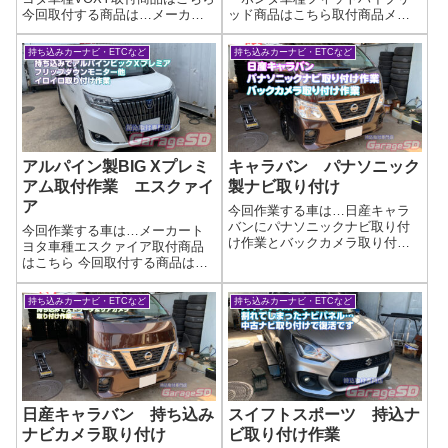
今回取付する商品は…メーカー:
ッド商品はこちら取付商品メー
アルパイン商品:BIG Xプレミア
カー不明 コネクターキットで
ム状態:新品その他:フリップダウ
すねアースを落とすタイプなの
持ち込みカーナビ・ETCなど
持ち込みカーナビ・ETCなど
ンモニター、ナビ連動ETC、バ
で、コネクターが無くても加工
ックカメラ作業写真さすがのア
可能ですよ('ω')ノネットで買った
ルパイン(^_-)-☆バ...
テレビキャンセラー・テレビキ
ット取り...
アルパイン製BIG Xプレミ
キャラバン パナソニック
アム取付作業 エスクァイ
製ナビ取り付け
ア
今回作業する車は…日産キャラ
バンにパナソニックナビ取り付
今回作業する車は…メーカート
け作業とバックカメラ取り付け
ヨタ車種エスクァイア取付商品
作業メーカー日産車種キャラバ
はこちら 今回取付する商品は…
ン取付商品はこちら 今回取付す
アルパイン製 BIG Xプレミアム
る商品は…Panasonic CN-
作業写真🎶✨**ナビ持ち込み大歓
持ち込みカーナビ・ETCなど
持ち込みカーナビ・ETCなど
HE02WD CY-RC500HD最近は
迎！**✨🎶他店で断られた取り付
ディスプレイオーディオ...
けも…もしかしたらウチならで
きるかも⁉🚗 あなたの“推し...
日産キャラバン 持ち込み
スイフトスポーツ 持込ナ
ナビカメラ取り付け
ビ取り付け作業