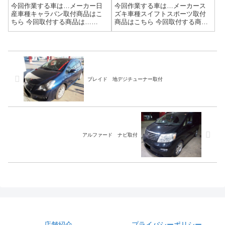
今回作業する車は…メーカー日
今回作業する車は…メーカース
産車種キャラバン取付商品はこ
ズキ車種スイフトスポーツ取付
ちら 今回取付する商品は…
商品はこちら 今回取付する商品
Panasonic CN-HE02WD CY-
は…カロッツェリア AVIC-
RC500HD作業写真最近はディス
RZ710 持ち込み中古品ですキ
プレイオーディオが純正で流行
レイに配線類もまとめてあるの
っているのであまりナビ取付作
で、作業しやすいですｗ配線が
業は無いんですが…バッ...
まとめて段ボールにつっこんで
あったり...
ブレイド 地デジチューナー取付
アルファード ナビ取付
店舗紹介
プライバシーポリシー