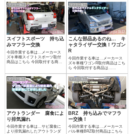
マフラー加工
マフラー加工
スイフトスポーツ 持ち込
こんな部品あるのね… キ
みマフラー交換
ャタライザー交換！ワゴン
R
今回作業する車は…メーカース
ズキ車種スイフトスポーツ取付
今回作業する車は…メーカース
商品はこちら 今回取付する商品
ズキ車種ワゴンR取付商品はこち
は…新品フジツボマフラー作業
ら 今回取付する商品は…
写真取り付け作業完了です(^_-)-
TAKE2 メタルキャタライザー
☆マフラー持ち込み時の注意点
作業写真TAKE2の「メタルキャ
マフラー加工
マフラー加工
マフラー持ち込み時の注意点交
タライザー」は、簡単に言うと
換マフラーの部品は揃っている
純正触媒（キャタライザー）を
かガス...
高効率な金属製触媒に置き換え
るパーツで...
アウトランダー 腐食によ
BRZ 持ち込みでマフラ
り排気漏れ
ー交換！
今回作業する車は…サビ腐食に
今回作業する車は…メーカース
より排気漏れしたアウトランダ
バル車種BRZ取付商品はこちら