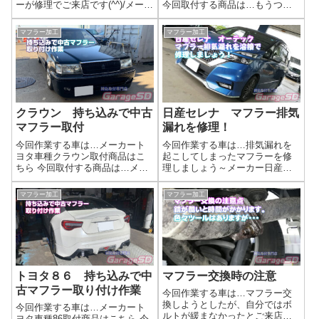
ーが修理でご来店です(^^)/メーカ
今回取付する商品は…もうつい
ー三菱車種アウトランダー作業
ちゃってますが・・・トラスト
はこちら 今回の作業は…腐食に
マフラー中古品かな？作業写真
マフラー加工
マフラー加工
より排気漏れしたマフラーを溶
中古マフラーの場合は、新品ガ
接修理します完全にポッキリい
スケットを用意しましょう。ガ
っとります(/ω＼)作業写真事前
スケット固着などがあると追加
に...
料金がかかっ...
クラウン 持ち込みで中古
日産セレナ マフラー排気
マフラー取付
漏れを修理！
今回作業する車は…メーカート
今回作業する車は…排気漏れを
ヨタ車種クラウン取付商品はこ
起こしてしまったマフラーを修
ちら 今回取付する商品は…メー
理しましょう～メーカー日産車
カー不明 中古マフラーですｋ
種セレナ作業はこちら 今回の作
オークションなどで購入した物
業は…マフラーの溶接修理元々
マフラー加工
マフラー加工
は持ち込み時に梱包を解いてし
の溶接部分にクラックが入り、
っかり検品、部品等が揃ってい
排気漏れを起こしています。こ
ることを確認してください。作
のままほったらかすとクラック
業写真マフラー...
が一周して、ポ...
トヨタ８６ 持ち込みで中
マフラー交換時の注意
古マフラー取り付け作業
今回作業する車は…マフラー交
換しようとしたが、自分ではボ
今回作業する車は…メーカート
ルトが緩まなかったとご来店…
ヨタ車種86取付商品はこちら 今