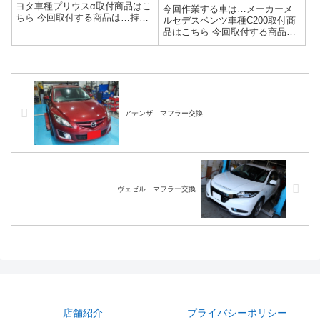
ヨタ車種プリウスα取付商品はこ
今回作業する車は…メーカーメ
ちら 今回取付する商品は…持ち
ルセデスベンツ車種C200取付商
込みマフラーカッター作業写真
品はこちら 今回取付する商品
マフラー持ち込み時の注意点マ
は…メーカー不明 ダウンパイ
フラー持ち込み時の注意点交換
プ作業写真輸入車はダウンパイ
マフラーの部品は揃っているか
プって言いますが、フロントパ
ガスケットは新品で用意してあ
イプです。ハイ('ω')ノ音量や排ガ
るか曲がりな...
ス規制に引っかからなければ、
車検...
アテンザ マフラー交換
ヴェゼル マフラー交換
店舗紹介
プライバシーポリシー