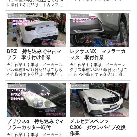
メーカー車種取付商品はこちら
回取付する商品は…中古マフラ
今回取付する商品は…純正中古
ー中古マフラー持ち込み時はガ
マフラー中古部品をお安く購入
スケットやマフラーハンガーが
マフラー加工
マフラー加工
したのはいいのですが、フラン
必要になります付属品はネット
ジ部分の錆が酷い状態でした。
で調べればわかるので持ち込み
平らにしてあげ...
時には用意しましょう(^^)/作業写
真取...
BRZ 持ち込みで中古マ
レクサスNX マフラーカ
フラー取り付け作業
ッター取付作業
今回作業する車は…メーカース
今回作業する車は…メーカーレ
バル車種BRZ取付商品はこちら
クサス車種NX300h取付商品はこ
今回取付する商品は…中古品と
ちら 今回取付する商品は…汎用
新品の組み合わせですね前から
マフラーカッター商品を購入す
後ろまで交換です毎度言います
るときは、自分の車のマフラー
マフラー加工
マフラー加工
が、中古マフラー交換の際は必
出口がどうなっているかしっか
ずガスケット類をお忘れなく( 一
り確認して買いましょう。作業
一)作業写真片方出しに変更です
写真下向きマフラー出口、斜め
ね。作...
カット用...
プリウスα 持ち込みでマ
メルセデスベンツ
フラーカッター取付
C200 ダウンパイプ交換
作業
今回作業する車は…メーカート