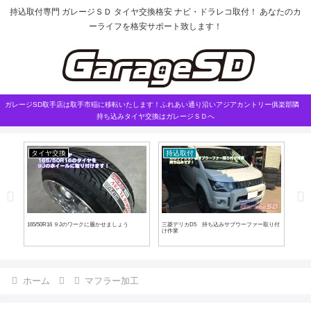
持込取付専門 ガレージＳＤ タイヤ交換格安 ナビ・ドラレコ取付！ あなたのカ
ーライフを格安サポート致します！
ガレージSD取手店は取手市稲に移転いたします！ふれあい通り沿いアジアカントリー俱楽部隣
持ち込みタイヤ交換はガレージＳＤへ
タイヤ交換
持込取付
エ
165/50R16 ９Jのワークに履かせましょう
三菱デリカD5 持ち込みサブウーファー取り付
シビ
け作業
ホーム
マフラー加工