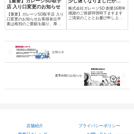
【重要】ガレージSD取手
少し遅くなりましたが…
店 入り口変更のお知らせ
株式会社ガレージSD 創業16周年
感謝のご挨拶拝啓時下ますます
【重要】ガレージSD取手店 入り
ご清栄のこととお慶び申し上げ
口変更のお知らせお客様各位平
ます。平素は格別のご高配を賜
素は格別のご愛顧を賜り、厚く
り、厚く御礼申し上げます。さ
御礼申し上げます。この度、当
て、株式会社ガレージSDは、
店では入り口の工事が開始され
2025年7月7日をもちまして、創
ました。つきましては、工事期
業16周年を迎えることとなり
間中、今までご利用いただいて
ま...
おりました入り口を一時的に封
お知らせ
鎖させていた...
夏季休暇のお知らせ
店舗紹介
プライバシーポリシー