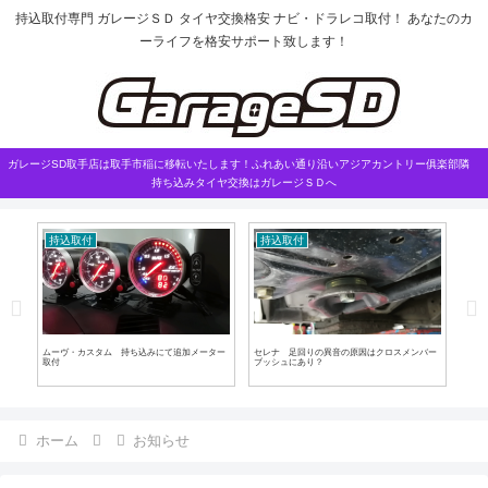
持込取付専門 ガレージＳＤ タイヤ交換格安 ナビ・ドラレコ取付！ あなたのカ
ーライフを格安サポート致します！
ガレージSD取手店は取手市稲に移転いたします！ふれあい通り沿いアジアカントリー俱楽部隣
持ち込みタイヤ交換はガレージＳＤへ
持込取付
持込取付
お
取付
ムーヴ・カスタム 持ち込みにて追加メーター
セレナ 足回りの異音の原因はクロスメンバー
取手
取付
ブッシュにあり？
ホーム
お知らせ