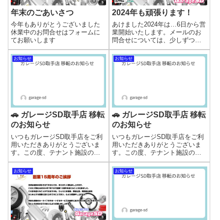
年末のごあいさつ
2024年も頑張ります！
今年もありがとうございました
あけました2024年は…6日から営
休業中のお問合せはフォームに
業開始いたします。メールのお
てお願いします
問合せについては、少しずつで
すが休み中にも返信いたします
ね('ω')ノお問合せはこちらタイヤ
お知らせ
お知らせ
や商品の直送ですが、５日まで
は受け取り出来ないので６日以
降に日にち指定してください
ね。
🚗 ガレージSD取手店 移転
🚗 ガレージSD取手店 移転
のお知らせ
のお知らせ
いつもガレージSD取手店をご利
いつもガレージSD取手店をご利
用いただきありがとうございま
用いただきありがとうございま
す。この度、テナント施設の老
す。この度、テナント施設の老
朽化に伴い、現在の店舗（取手
朽化に伴い、現在の店舗（取手
市桑原775）から新店舗へ移転す
市桑原775）から新店舗へ移転す
お知らせ
お知らせ
ることとなりました。【営業開
ることとなりました。📍 新店舗
始時期についてのお知らせ】 現
所在地住所：取手市稲1323旧岡
在、当店代表者が体調不良のた
田自動車移転予定時期：2026
め、開店...
年...