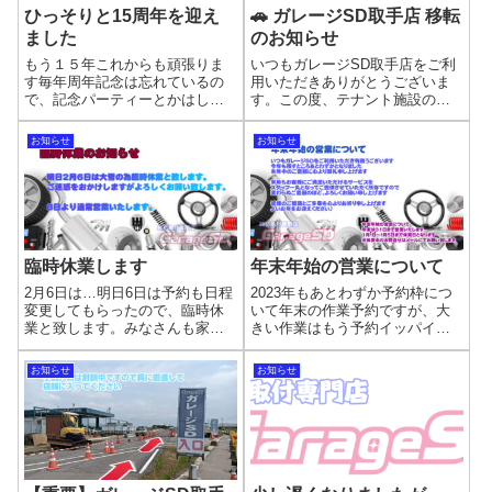
ひっそりと15周年を迎え
🚗 ガレージSD取手店 移転
ました
のお知らせ
もう１５年これからも頑張りま
いつもガレージSD取手店をご利
す毎年周年記念は忘れているの
用いただきありがとうございま
で、記念パーティーとかはしま
す。この度、テナント施設の老
せんが…これかも持ち込み取り
朽化に伴い、現在の店舗（取手
付けを軸に頑張っていきますの
市桑原775）から新店舗へ移転す
お知らせ
お知らせ
で、よろしくお願いいたしま
ることとなりました。📍 新店舗
す。折角なので・・・新しく協
所在地住所：取手市稲1323（ふ
力会社も増え、仕事量も増やさ
れあい通り沿い）アジア取手カ
ないと潰れてしまう...
ント...
臨時休業します
年末年始の営業について
2月6日は…明日6日は予約も日程
2023年もあとわずか予約枠につ
変更してもらったので、臨時休
いて年末の作業予約ですが、大
業と致します。みなさんも家で
きい作業はもう予約イッパイで
おとなしく過ごしましょう('ω')ノ
す(/ω＼)タイヤ交換などはまだ少
メールでのお問い合わせにはリ
し作業枠がありますが、間もな
お知らせ
お知らせ
モートでなるべく返信いたしま
く埋まってしまうと思います。
すので、休み明けのご予約お待
お早めにご予約ください。お問
ちしております<(_ _)>
合せはこちらから